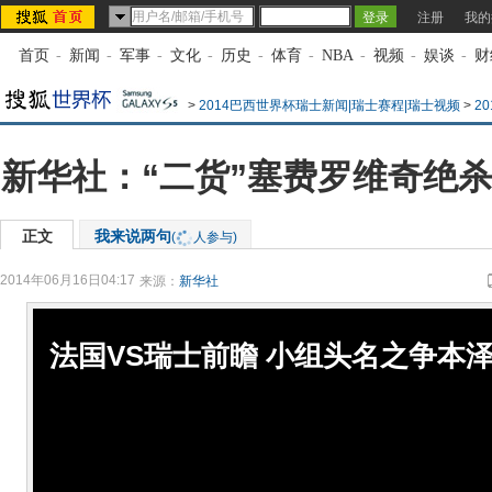
注册
我的
首页
-
新闻
-
军事
-
文化
-
历史
-
体育
-
NBA
-
视频
-
娱谈
-
财
>
2014巴西世界杯瑞士新闻|瑞士赛程|瑞士视频
>
2
新华社：“二货”塞费罗维奇绝杀
正文
我来说两句
(
人参与)
2014年06月16日04:17
来源：
新华社
法国VS瑞士前瞻 小组头名之争本