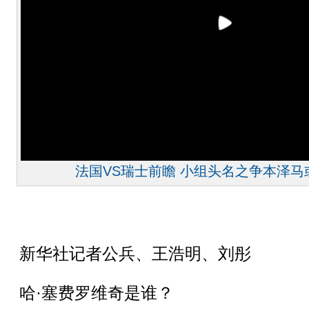
法国VS瑞士前瞻 小组头名之争本泽马
新华社记者公兵、王浩明、刘彤
哈·塞费罗维奇是谁？