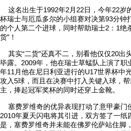
这名出生于1992年2月22日，今年22
杯瑞士与厄瓜多尔的小组赛对决第93分钟
的个人第二个进球，同时帮助瑞士2：1绝
货”！
其实“二货”还真不二，别看他仅仅20出
毕露。2009年，他在瑞士草蜢队上演了
年11月他在尼日利亚进行的U17世界杯中
攻入5球，而且在决赛中打入关键入球，
主，捧起冠军奖杯的同时还穿上金靴。
塞费罗维奇的优异表现打动了意甲豪门
2010年夏天闪电将其引进，双方签了一
是，塞费罗维奇并未能在佛罗伦萨站住脚，