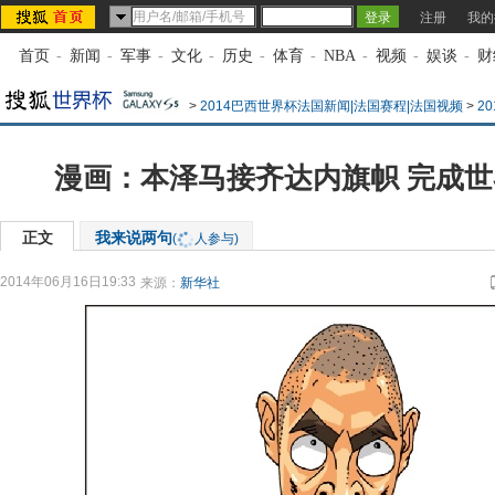
注册
我的
首页
-
新闻
-
军事
-
文化
-
历史
-
体育
-
NBA
-
视频
-
娱谈
-
财
>
2014巴西世界杯法国新闻|法国赛程|法国视频
>
2
漫画：本泽马接齐达内旗帜 完成
正文
我来说两句
(
人参与)
2014年06月16日19:33
来源：
新华社