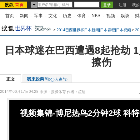
注册
我的
首页
-
新闻
-
军事
-
文化
-
历史
-
体育
-
NBA
-
视频
-
娱谈
-
财
>
2014巴西世界杯日本新闻|日本赛程|日本视频
>
2
日本球迷在巴西遭遇8起抢劫 
擦伤
正文
我来说两句
(
人参与)
2014年06月17日04:28
来源：
搜狐体育
作者：笙途
视频集锦-博尼热鸟2分钟2球 科特