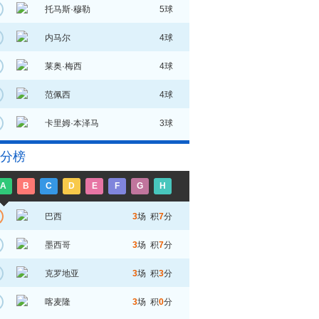
托马斯·穆勒
5球
内马尔
4球
莱奥·梅西
4球
范佩西
4球
卡里姆·本泽马
3球
分榜
A
B
C
D
E
F
G
H
巴西
3
场 积
7
分
墨西哥
3
场 积
7
分
克罗地亚
3
场 积
3
分
喀麦隆
3
场 积
0
分