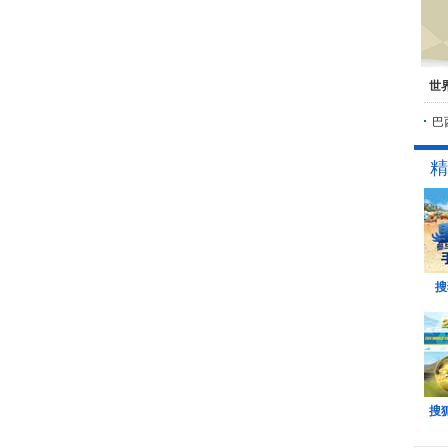
世
巴
精
搜
搜