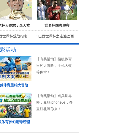
界杯人物志：名人堂
世界杯国脚观察
西世界杯观战指南
巴西世界杯之走遍巴西
彩活动
【有奖活动】搜狐体育
里约大冒险，手机大奖
等你拿！
狐体育里约大冒险
【有奖活动】点兵世界
杯，赢取iphone5s，多
重好礼等你来！
狐体育梦幻足球经理