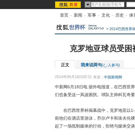
首页
-
新闻
-
军事
-
文化
-
历史
-
体
>
2014巴西世
克罗地亚球员受困
正文
我来说两句
(
人参与)
2014年06月18日00:31
来源：
中国新闻网
中新网6月18日电 据外电报道，在巴西
们也备受这一风波困扰。球队主帅科瓦奇要
在巴西世界杯揭幕战中，克罗地亚以1-
前他们在酒店里游泳，乔尔卢卡和洛夫伦裸
起了一场抵制媒体的行动，拒绝与媒体交谈