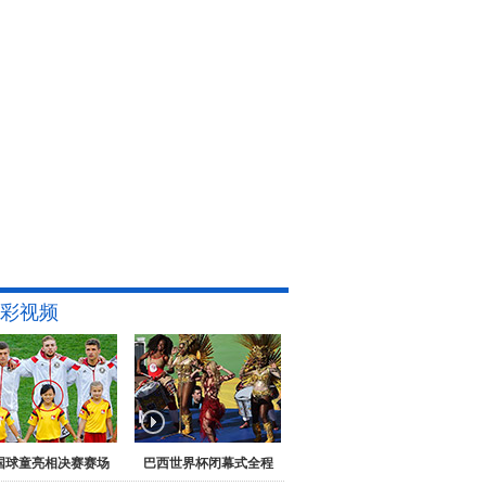
彩视频
国球童亮相决赛赛场
巴西世界杯闭幕式全程