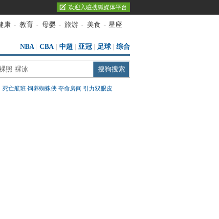
欢迎入驻搜狐媒体平台
健康
-
教育
-
母婴
-
旅游
-
美食
-
星座
NBA
|
CBA
|
中超
|
亚冠
|
足球
|
综合
：
死亡航班
饲养蜘蛛侠
夺命房间
引力双眼皮