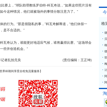
赛上，”球队助理教练罗伯特-科瓦奇说，“如果这些照片没有
如今这种情况，他们就被场外的事情分散注意力了。”
今
格
的行为。“那是很隐私的事，”科瓦奇解释道，“他们休假一
，是不合适的。”
瓦奇认为，谁能更好地适应气候，谁将赢得比赛。“这场球会
格
一些并创造机会。”
斥记者乱拍无良
(责任编辑：王正坤)
梅
世界杯期间享受全程免流量服务】
阿
淘