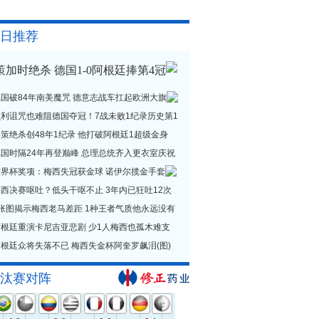
日推荐
策加时绝杀 德国1-0阿根廷捧第4冠
德国破84年南美魔咒 德意志战车扛起欧洲大旗
贝利诅咒也难阻德国夺冠！7战未败1纪录历史第1
策绝杀创48年1纪录 他打破阿根廷1超级金身
德国时隔24年再登巅峰 总理总统齐入更衣室庆祝
世界杯奖项：梅西失冠获金球 诺伊尔揽金手套
西决赛呕吐？低头干呕不止 3年内已狂吐12次
1张图揭示梅西老马差距 1种王者气质他永远没有
阿根廷重演卡尼吉亚悲剧 少1人梅西也孤木难支
根廷众将失落不已 梅西失金杯阿奎罗飙泪(图)
汰赛对阵