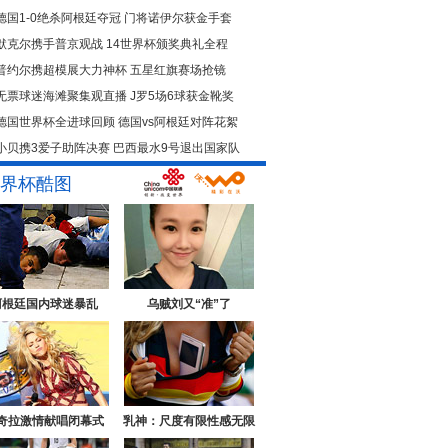
德国1-0绝杀阿根廷夺冠
门将诺伊尔获金手套
默克尔携手普京观战
14世界杯颁奖典礼全程
普约尔携超模展大力神杯
五星红旗赛场抢镜
无票球迷海滩聚集观直播
J罗5场6球获金靴奖
德国世界杯全进球回顾
德国vs阿根廷对阵花絮
小贝携3爱子助阵决赛
巴西最水9号退出国家队
界杯酷图
阿根廷国内球迷暴乱
乌贼刘又“准”了
奇拉激情献唱闭幕式
乳神：尺度有限性感无限