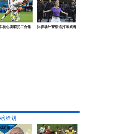
军核心卖萌犯二合集
决赛场外警察追打示威者
磅策划