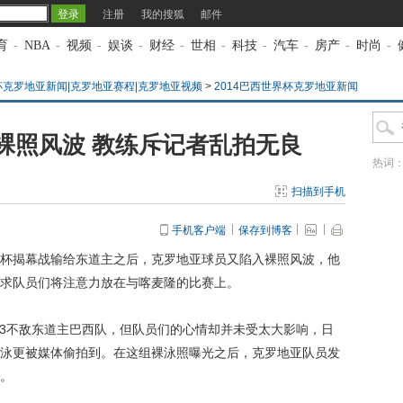
注册
我的搜狐
邮件
育
-
NBA
-
视频
-
娱谈
-
财经
-
世相
-
科技
-
汽车
-
房产
-
时尚
-
界杯克罗地亚新闻|克罗地亚赛程|克罗地亚视频
>
2014巴西世界杯克罗地亚新闻
裸照风波 教练斥记者乱拍无良
热词
扫描到手机
手机客户端
保存到博客
世界杯揭幕战输给东道主之后，克罗地亚球员又陷入裸照风波，他
求队员们将注意力放在与喀麦隆的比赛上。
3不敌东道主巴西队，但队员们的心情却并未受太大影响，日
泳更被媒体偷拍到。在这组裸泳照曝光之后，克罗地亚队员发
。