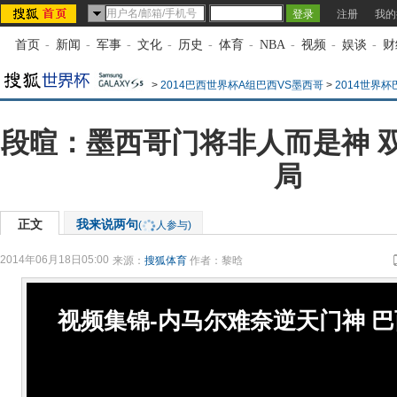
注册
我的
首页
-
新闻
-
军事
-
文化
-
历史
-
体育
-
NBA
-
视频
-
娱谈
-
财
>
2014巴西世界杯A组巴西VS墨西哥
>
2014世界
段暄：墨西哥门将非人而是神 
局
正文
我来说两句
(
人参与)
2014年06月18日05:00
来源：
搜狐体育
作者：黎晗
视频集锦-内马尔难奈逆天门神 巴