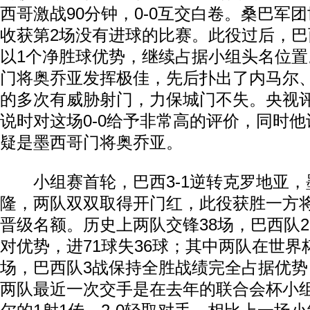
西哥激战90分钟，0-0互交白卷。桑巴军团
收获第2场没有进球的比赛。此役过后，巴
以1个净胜球优势，继续占据小组头名位
门将奥乔亚发挥极佳，先后扑出了内马尔
的多次有威胁射门，力保城门不失。央视
说时对这场0-0给予非常高的评价，同时
疑是墨西哥门将奥乔亚。
小组赛首轮，巴西3-1逆转克罗地亚，墨
隆，两队双双取得开门红，此役获胜一方
晋级名额。历史上两队交锋38场，巴西队2
对优势，进71球失36球；其中两队在世界
场，巴西队3战保持全胜战绩完全占据优势
两队最近一次交手是在去年的联合会杯小