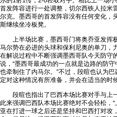
尔的1射1传，2-0轻取对手。相比上一场
首发阵容进行一处调整，切尔西铁人拉米
尔克。墨西哥的首发阵容没有任何变化，
斯继续坐冷板凳。
上半场比赛，墨西哥门将奥乔亚发挥极
马尔势在必进的头球和保利尼奥的单刀，
在解说过程中不断强调墨西哥队今天防守
说，“墨西哥最成功的一点就是边路的防守
也牵制住了内马尔。”不过，段暄也认为巴
定对这种情况有所准备，并会在适当的时
段暄也指出了巴西本场比赛对手与上一
此来强调巴西队本场比赛绝对不会轻松，“
亚在打进一球之后还是坚持和巴西打对攻