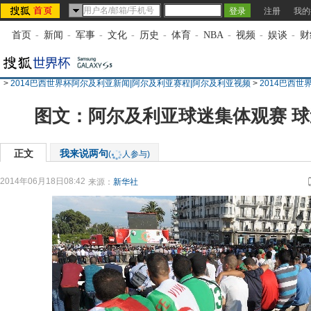
注册
我的
首页
-
新闻
-
军事
-
文化
-
历史
-
体育
-
NBA
-
视频
-
娱谈
-
财
>
2014巴西世界杯阿尔及利亚新闻|阿尔及利亚赛程|阿尔及利亚视频
>
2014巴西
图文：阿尔及利亚球迷集体观赛 
正文
我来说两句
(
人参与)
2014年06月18日08:42
来源：
新华社