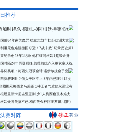
日推荐
策加时绝杀 德国1-0阿根廷捧第4冠
德国破84年南美魔咒 德意志战车扛起欧洲大旗
贝利诅咒也难阻德国夺冠！7战未败1纪录历史第1
策绝杀创48年1纪录 他打破阿根廷1超级金身
德国时隔24年再登巅峰 总理总统齐入更衣室庆祝
世界杯奖项：梅西失冠获金球 诺伊尔揽金手套
西决赛呕吐？低头干呕不止 3年内已狂吐12次
1张图揭示梅西老马差距 1种王者气质他永远没有
阿根廷重演卡尼吉亚悲剧 少1人梅西也孤木难支
根廷众将失落不已 梅西失金杯阿奎罗飙泪(图)
汰赛对阵