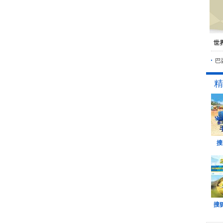
世
巴
精
搜
搜