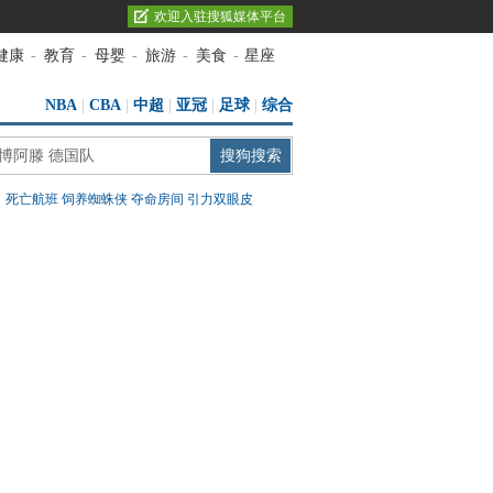
欢迎入驻搜狐媒体平台
健康
-
教育
-
母婴
-
旅游
-
美食
-
星座
NBA
|
CBA
|
中超
|
亚冠
|
足球
|
综合
：
死亡航班
饲养蜘蛛侠
夺命房间
引力双眼皮