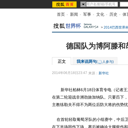
首页
-
新闻
-
军事
-
文化
-
历史
-
体
>
2014巴西世界
德国队为博阿滕和
正文
我来说两句
(
人参与)
2014年06月18日23:47
来源：
新华社
新华社柏林6月18日体育专电（记者王
在第二轮迎战非洲劲旅加纳队。只要舀下，
主教练勒夫不得不为两位后防大将的伤势忧
在首轮轻取葡萄牙队的小组赛中，中后卫
在下半场因伤下场，赛后被确诊大腿瘀伤和