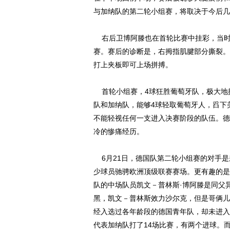
与加纳队的第二轮小组赛，将取决于今后几
右后卫博阿滕也在首轮比赛中挂彩，当时
赛。赛后的诊断是，右拇指肌腱部分撕裂。
打上夹板即可上场拼搏。
首轮小组赛，4球狂胜葡萄牙队，极大地
队和加纳队，能够4球轻取葡萄牙人，舀下
不能轻视任何一支进入决赛阶段的队伍。德
冷的惨痛经历。
6月21日，德国队第二轮小组赛的对手是
少球员驰骋欧洲顶级联赛赛场。更有趣的是
队的中场队员凯文－普林斯·博阿滕是同父
黑，凯文－普林斯效力沙尔克，但是哥俩儿
经入选过各年龄段的德国青年队，却未进入
代表加纳队打了14场比赛，有两个进球。而