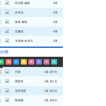
托马斯·穆勒
5球
内马尔
4球
莱奥·梅西
4球
范佩西
4球
卡里姆·本泽马
3球
分榜
A
B
C
D
E
F
G
H
巴西
3
场 积
7
分
墨西哥
3
场 积
7
分
克罗地亚
3
场 积
3
分
喀麦隆
3
场 积
0
分