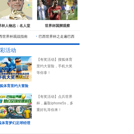
界杯人物志：名人堂
世界杯国脚观察
西世界杯观战指南
巴西世界杯之走遍巴西
彩活动
【有奖活动】搜狐体育
里约大冒险，手机大奖
等你拿！
狐体育里约大冒险
【有奖活动】点兵世界
杯，赢取iphone5s，多
重好礼等你来！
狐体育梦幻足球经理