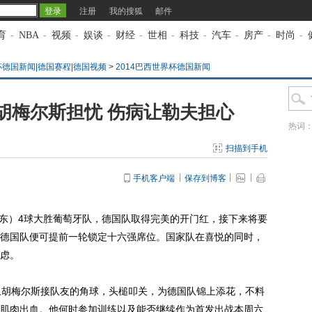
注册
我的搜狐
邮件
育
-
NBA
-
视频
-
娱谈
-
财经
-
世相
-
科技
-
汽车
-
房产
-
时尚
-
杯德国新闻|德国赛程|德国视频
>
2014巴西世界杯德国新闻
胡梅尔斯担忧 伤病让勒夫担心
热词
扫描到手机
手机客户端
保存到博客
东）4球大胜葡萄牙队，德国队取得完美的开门红，接下来将要
德国队便可提前一轮锁定十六强席位。国家队在喜悦的同时，
虑。
胡梅尔斯接队友的角球，头槌叩关，为德国队锦上添花，不料
肌肉出血。他何时参加训练以及能否继续作为首发出战本周六