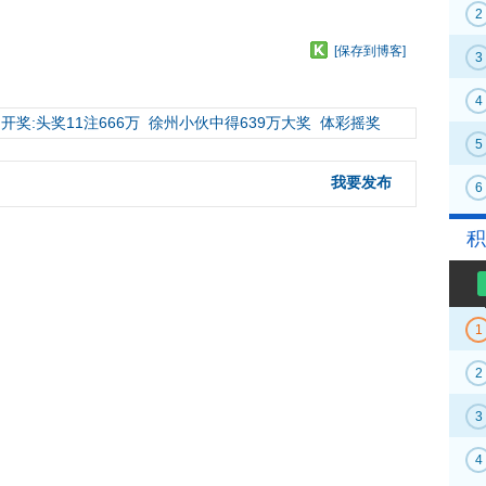
2
[保存到博客]
3
4
开奖:头奖11注666万
徐州小伙中得639万大奖
体彩摇奖
5
我要发布
6
积
1
2
3
4