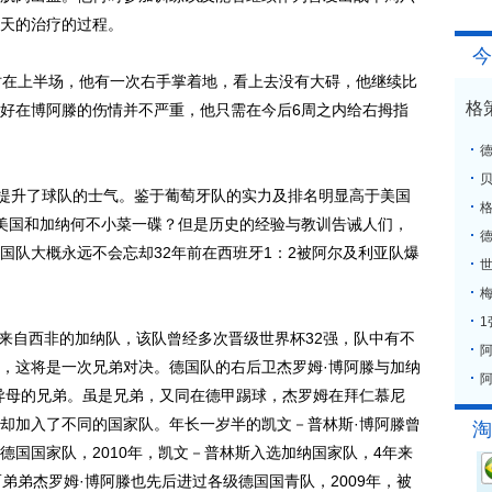
天的治疗的过程。
今
在上半场，他有一次右手掌着地，看上去没有大碍，他继续比
格
好在博阿滕的伤情并不严重，他只需在今后6周之内给右拇指
提升了球队的士气。鉴于葡萄牙队的实力及排名明显高于美国
格
美国和加纳何不小菜一碟？但是历史的经验与教训告诫人们，
国队大概永远不会忘却32年前在西班牙1：2被阿尔及利亚队爆
梅
来自西非的加纳队，该队曾经多次晋级世界杯32强，队中有不
，这将是一次兄弟对决。德国队的右后卫杰罗姆·博阿滕与加纳
阿
异母的兄弟。虽是兄弟，又同在德甲踢球，杰罗姆在拜仁慕尼
却加入了不同的国家队。年长一岁半的凯文－普林斯·博阿滕曾
淘
德国国家队，2010年，凯文－普林斯入选加纳国家队，4年来
弟弟杰罗姆·博阿滕也先后进过各级德国国青队，2009年，被