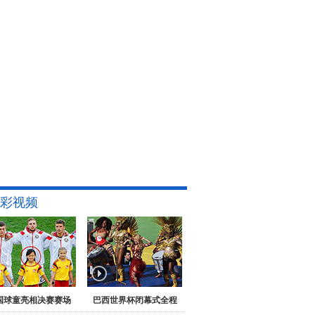
彩视频
国球童亮相决赛赛场
巴西世界杯闭幕式全程