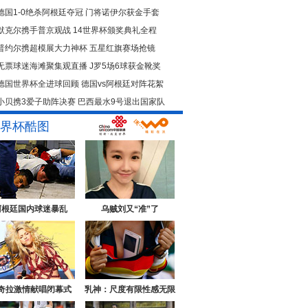
德国1-0绝杀阿根廷夺冠
门将诺伊尔获金手套
默克尔携手普京观战
14世界杯颁奖典礼全程
普约尔携超模展大力神杯
五星红旗赛场抢镜
无票球迷海滩聚集观直播
J罗5场6球获金靴奖
德国世界杯全进球回顾
德国vs阿根廷对阵花絮
小贝携3爱子助阵决赛
巴西最水9号退出国家队
界杯酷图
阿根廷国内球迷暴乱
乌贼刘又“准”了
奇拉激情献唱闭幕式
乳神：尺度有限性感无限