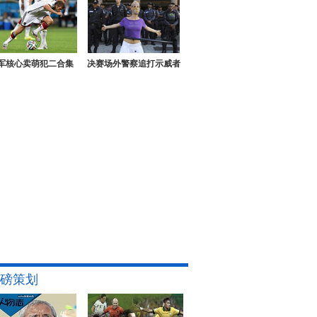
军核心卖萌犯二合集
决赛场外警察追打示威者
磅策划