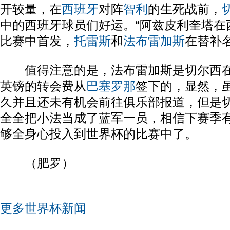
开较量，在
西班牙
对阵
智利
的生死战前，
中的西班牙球员们好运。“阿兹皮利奎塔在
比赛中首发，
托雷斯
和
法布雷加斯
在替补名
值得注意的是，法布雷加斯是切尔西在不
英镑的转会费从
巴塞罗那
签下的，显然，
久并且还未有机会前往俱乐部报道，但是
全全把小法当成了蓝军一员，相信下赛季
够全身心投入到世界杯的比赛中了。
（肥罗）
更多世界杯新闻