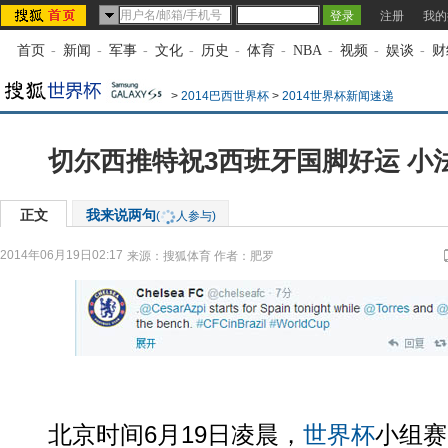
注册
我的
首页
-
新闻
-
军事
-
文化
-
历史
-
体育
-
NBA
-
视频
-
娱谈
-
财
>
2014巴西世界杯
>
2014世界杯新闻速递
切尔西推特祝3西班牙国脚好运 小
正文
我来说两句
(
人参与)
2014年06月19日02:17
来源：
搜狐体育
作者：肥罗
北京时间6月19日凌晨，
世界杯
小组赛