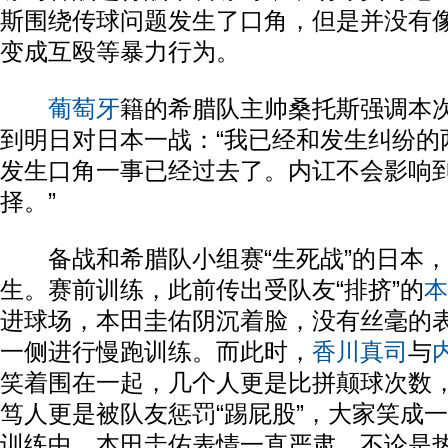
斯围绕传球问题发生了口角，但是并没有
变成互殴等暴力行为。
葡萄牙
籍的希腊队主帅桑托斯强调本
到明日对日本一战：“我已经和发生纠纷的
发生口角一事已经过去了。内讧不会影响
择。”
备战和希腊队小组赛“生死战”的日本，
生。赛前训练，此前传出受队友“排挤”的
本
进球场，本田圭佑阴沉着脸，没有丝毫的
一侧进行慢跑训练。而此时，
香川真司
与
笑着围在一起，几个人更是比拼颠球次数
笃人更是被队友惩罚“踢屁股”，大家笑成一
训练中，本田圭佑表情一直严肃，不论是