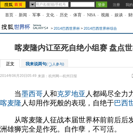
注册
我的
首页
-
新闻
-
军事
-
文化
-
历史
-
体育
-
NBA
-
视频
-
娱谈
-
财
>
2014巴西世界杯
>
2014巴西世界杯综合
喀麦隆内讧至死自绝小组赛 盘点
正文
我来说两句
(
人参与)
2014年06月20日05:49
来源：
杭州网—杭州日报
当
墨西哥
人和
克罗地亚
人都竭尽全力
喀麦隆
人却用作死般的表现，自绝于
巴西
从喀麦隆人征战本届世界杯前前后后发
洲雄狮完全是作死。自作孽，不可活。