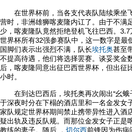
在世界杯前，当各支代表队陆续乘坐飞
营时，非洲雄狮喀麦隆内讧了。由于不满
少，喀麦隆队竟然拒绝登机飞往巴西。3.
世界杯所有32强参赛队中，这一数字是最
国脚们表示出强烈不满，队长
埃托奥
甚至
不提高待遇，他们将选择罢赛。谈妥奖金
后，喀麦隆同意出征巴西世界杯，但出征比
小时。
在到达巴西后，埃托奥再次闹出“幺蛾子
于深夜时分在下榻的酒店里和一名金发女
家队规定世界杯期间禁止携带异性进入酒
疑出轨及违反队规。而那位金发女子正是
教练的妻子。随后 ，
切尔西
前锋因为伤病