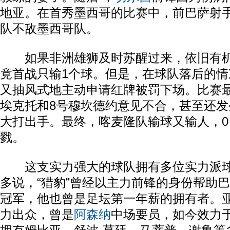
地亚。在首秀墨西哥的比赛中，前巴萨射
队不敌墨西哥队。
如果非洲雄狮及时苏醒过来，依旧有机
竟首战只输1个球。但是，在球队落后的情
又抽风式地主动申请红牌被罚下场。比赛最
埃克托和8号穆坎德约意见不合，甚至还
大打出手。最终，喀麦隆队输球又输人，0
戮。
这支实力强大的球队拥有多位实力派球
多说，“猎豹”曾经以主力前锋的身份帮助
冠军，他也曾是足坛第一年薪的拥有者。亚
力出众，曾是
阿森纳
中场要员，如今效力