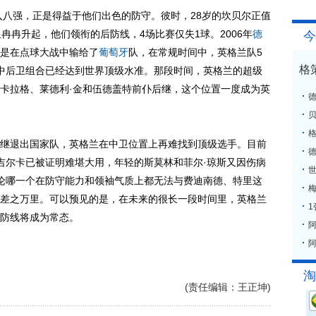
八强，正是得益于他们出色的防守。彼时，28岁的坎贝尔正值
冉冉升起，他们领衔的后防线，4场比赛仅失1球。2006年
德
今
是在点球大战中输给了
葡萄牙
队，在常规时间中，英格兰队5
格
中后卫组合已经达到世界顶级水准。那段时间，英格兰的超级
卡拉格、莱德利·金和伍德盖特前仆后继，这个位置一度成为英
格
退出国家队，英格兰在中卫位置上再难找到顶级选手。目前
吉尔卡已被证明难堪大用，年轻的斯莫林和菲尔·琼斯又因伤病
论哪一个在防守能力和领袖气质上都无法与费迪南德、特里这
梅
差之万里。可以预见的是，在未来的很长一段时间里，英格兰
防线将成为常态。
阿
淘
(责任编辑：王正坤)