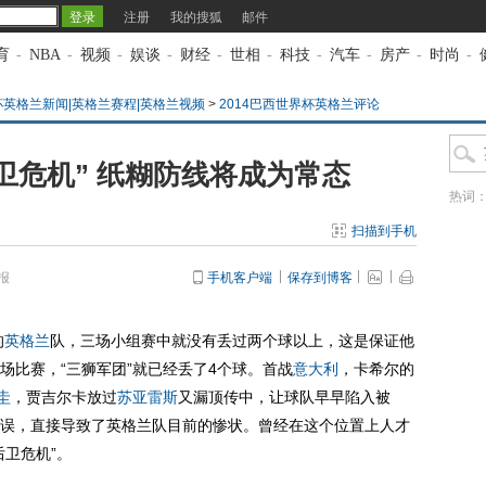
注册
我的搜狐
邮件
育
-
NBA
-
视频
-
娱谈
-
财经
-
世相
-
科技
-
汽车
-
房产
-
时尚
-
杯英格兰新闻|英格兰赛程|英格兰视频
>
2014巴西世界杯英格兰评论
卫危机” 纸糊防线将成为常态
热词
扫描到手机
报
手机客户端
保存到博客
的
英格兰
队，三场小组赛中就没有丢过两个球以上，这是保证他
场比赛，“三狮军团”就已经丢了4个球。首战
意大利
，卡希尔的
圭
，贾吉尔卡放过
苏亚雷斯
又漏顶传中，让球队早早陷入被
误，直接导致了英格兰队目前的惨状。曾经在这个位置上人才
卫危机”。