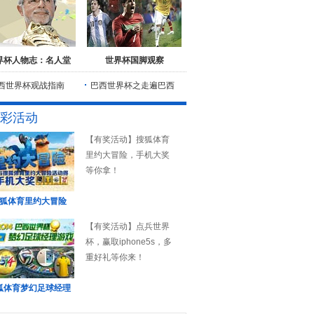
界杯人物志：名人堂
世界杯国脚观察
西世界杯观战指南
巴西世界杯之走遍巴西
彩活动
【有奖活动】搜狐体育
里约大冒险，手机大奖
等你拿！
狐体育里约大冒险
【有奖活动】点兵世界
杯，赢取iphone5s，多
重好礼等你来！
狐体育梦幻足球经理