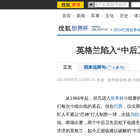
首页
-
新闻
-
军事
-
文化
-
历史
-
体
>
2014巴西世界
英格兰陷入“中后
正文
我来说两句
(
人参与)
2014年06月21日06:25
来源：
新华报业网-扬子晚
从1966年起，但凡进入
世界杯
小组赛
们每次小组出线的基石。但在
巴西
，仅仅两
盯人不紧让“巴神”打入制胜一球，次战
乌拉
动。两场比赛，两个中后卫先后犯下低级失
济济的英格兰，如今正面临难以破解的“中后