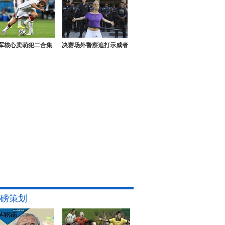
军核心卖萌犯二合集
决赛场外警察追打示威者
磅策划