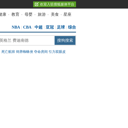
欢迎入驻搜狐媒体平台
健康
-
教育
-
母婴
-
旅游
-
美食
-
星座
NBA
|
CBA
|
中超
|
亚冠
|
足球
|
综合
：
死亡航班
饲养蜘蛛侠
夺命房间
引力双眼皮