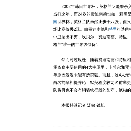
2002年韩日世界杯，英格兰队能够杀入
当打之年，而24岁的费迪南德也如一颗明星
国
世界杯，英格兰队虽然止步于八强，但只
场比赛仅丢2球。由费迪南德和
特里
打造的
中卫层出不穷，坎贝尔、费迪南德、特里、
格兰“唯一的世界级储备”。
然而时过境迁，随着费迪南德和特里相继
霍奇森主要使用的4大中卫里，卡希尔和贾
等原因迟迟未能有所突破。而且，这4人无
两名前辈相提并论，默契程度较两名前辈更
队将再也不会有铜墙铁壁般的防守，纸糊的
本报特派记者 汤敏 钱旭