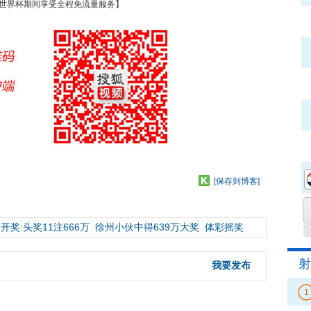
世界杯期间享受全程免流量服务】
[保存到博客]
开奖:头奖11注666万
徐州小伙中得639万大奖
体彩摇奖
射
我要发布
1