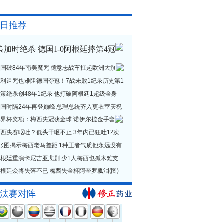
日推荐
策加时绝杀 德国1-0阿根廷捧第4冠
德国破84年南美魔咒 德意志战车扛起欧洲大旗
贝利诅咒也难阻德国夺冠！7战未败1纪录历史第1
策绝杀创48年1纪录 他打破阿根廷1超级金身
德国时隔24年再登巅峰 总理总统齐入更衣室庆祝
世界杯奖项：梅西失冠获金球 诺伊尔揽金手套
西决赛呕吐？低头干呕不止 3年内已狂吐12次
1张图揭示梅西老马差距 1种王者气质他永远没有
阿根廷重演卡尼吉亚悲剧 少1人梅西也孤木难支
根廷众将失落不已 梅西失金杯阿奎罗飙泪(图)
汰赛对阵