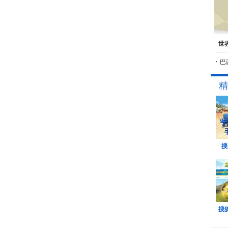
世
巴
精
搜
搜