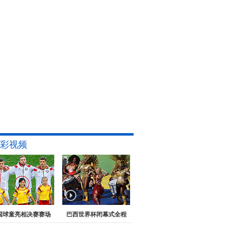
彩视频
国球童亮相决赛赛场
巴西世界杯闭幕式全程