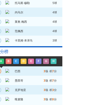
托马斯·穆勒
5球
内马尔
4球
莱奥·梅西
4球
范佩西
4球
卡里姆·本泽马
3球
分榜
A
B
C
D
E
F
G
H
巴西
3
场 积
7
分
墨西哥
3
场 积
7
分
克罗地亚
3
场 积
3
分
喀麦隆
3
场 积
0
分