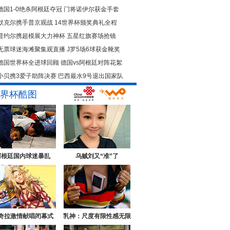
德国1-0绝杀阿根廷夺冠
门将诺伊尔获金手套
默克尔携手普京观战
14世界杯颁奖典礼全程
普约尔携超模展大力神杯
五星红旗赛场抢镜
无票球迷海滩聚集观直播
J罗5场6球获金靴奖
德国世界杯全进球回顾
德国vs阿根廷对阵花絮
小贝携3爱子助阵决赛
巴西最水9号退出国家队
界杯酷图
阿根廷国内球迷暴乱
乌贼刘又“准”了
奇拉激情献唱闭幕式
乳神：尺度有限性感无限