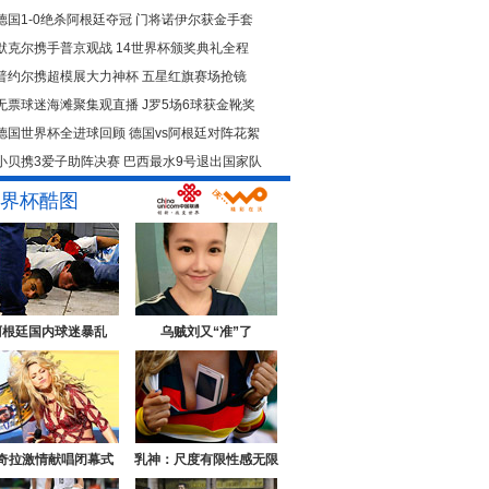
德国1-0绝杀阿根廷夺冠
门将诺伊尔获金手套
默克尔携手普京观战
14世界杯颁奖典礼全程
普约尔携超模展大力神杯
五星红旗赛场抢镜
无票球迷海滩聚集观直播
J罗5场6球获金靴奖
德国世界杯全进球回顾
德国vs阿根廷对阵花絮
小贝携3爱子助阵决赛
巴西最水9号退出国家队
界杯酷图
阿根廷国内球迷暴乱
乌贼刘又“准”了
奇拉激情献唱闭幕式
乳神：尺度有限性感无限