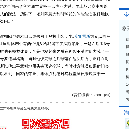
镜”这个词来形容本届世界杯一点也不为过。而上场比赛中可以
式的踢法，所以下一场对阵意大利时球员的体能能否很好地恢
今
疑问。”
格
朝阳也表示自己更倾向于乌拉圭队，“以
苏亚雷斯
为支点的乌
而且当时比赛中有两个镜头给我留下了深刻印象，一是左后卫6号
时他有短暂休克，可是他站起来之后在神智不清时仍大喊了一
格
有7号罗德里格斯，当时他铲完球之后球落在他头后方，正好在对
所以他出乎意料地用头去顶这个球，当时对方球员如果射门会
以看到，国家的荣誉、集体胜利感对乌拉圭球员来说高于一
梅
(责任编辑：zhangxu)
阿
世界杯期间享受全程免流量服务】
淘