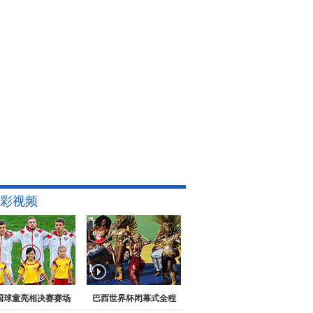
彩视频
国球童亮相决赛赛场
巴西世界杯闭幕式全程