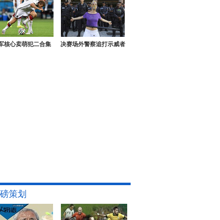
军核心卖萌犯二合集
决赛场外警察追打示威者
磅策划