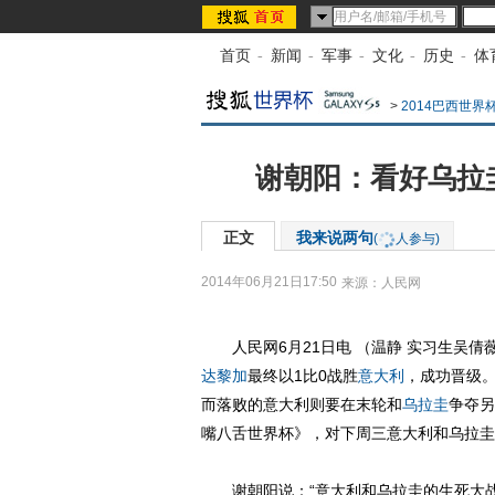
首页
-
新闻
-
军事
-
文化
-
历史
-
体
>
2014巴西世界
谢朝阳：看好乌拉
正文
我来说两句
(
人参与)
2014年06月21日17:50
来源：
人民网
人民网6月21日电 （温静 实习生吴倩
达黎加
最终以1比0战胜
意大利
，成功晋级
而落败的意大利则要在末轮和
乌拉圭
争夺另
嘴八舌世界杯》，对下周三意大利和乌拉圭
谢朝阳说：“意大利和乌拉圭的生死大战