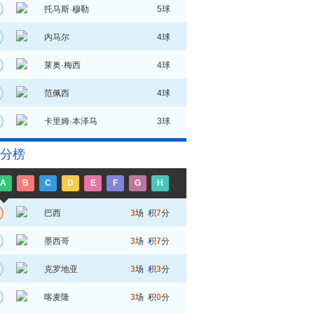
托马斯·穆勒
5球
内马尔
4球
莱奥·梅西
4球
范佩西
4球
卡里姆·本泽马
3球
分榜
A
B
C
D
E
F
G
H
巴西
3
场 积
7
分
墨西哥
3
场 积
7
分
克罗地亚
3
场 积
3
分
喀麦隆
3
场 积
0
分