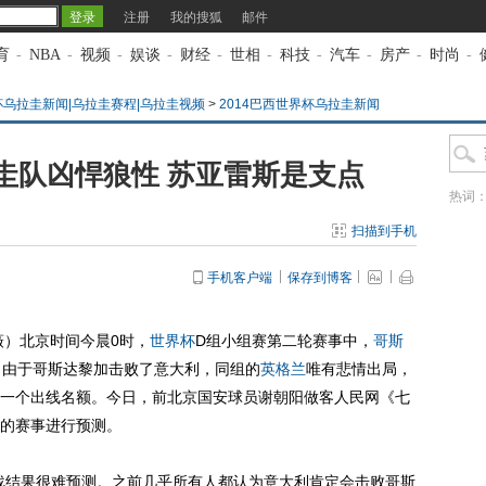
注册
我的搜狐
邮件
育
-
NBA
-
视频
-
娱谈
-
财经
-
世相
-
科技
-
汽车
-
房产
-
时尚
-
杯乌拉圭新闻|乌拉圭赛程|乌拉圭视频
>
2014巴西世界杯乌拉圭新闻
圭队凶悍狼性 苏亚雷斯是支点
热词
扫描到手机
手机客户端
保存到博客
薇）北京时间今晨0时，
世界杯
D组小组赛第二轮赛事中，
哥斯
。由于哥斯达黎加击败了意大利，同组的
英格兰
唯有悲情出局，
一个出线名额。今日，前北京国安球员谢朝阳做客人民网《七
的赛事进行预测。
结果很难预测。之前几乎所有人都认为意大利肯定会击败哥斯