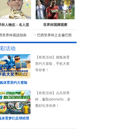
界杯人物志：名人堂
世界杯国脚观察
西世界杯观战指南
巴西世界杯之走遍巴西
彩活动
【有奖活动】搜狐体育
里约大冒险，手机大奖
等你拿！
狐体育里约大冒险
【有奖活动】点兵世界
杯，赢取iphone5s，多
重好礼等你来！
狐体育梦幻足球经理