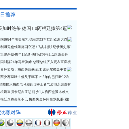
日推荐
策加时绝杀 德国1-0阿根廷捧第4冠
德国破84年南美魔咒 德意志战车扛起欧洲大旗
贝利诅咒也难阻德国夺冠！7战未败1纪录历史第1
策绝杀创48年1纪录 他打破阿根廷1超级金身
德国时隔24年再登巅峰 总理总统齐入更衣室庆祝
世界杯奖项：梅西失冠获金球 诺伊尔揽金手套
西决赛呕吐？低头干呕不止 3年内已狂吐12次
1张图揭示梅西老马差距 1种王者气质他永远没有
阿根廷重演卡尼吉亚悲剧 少1人梅西也孤木难支
根廷众将失落不已 梅西失金杯阿奎罗飙泪(图)
汰赛对阵