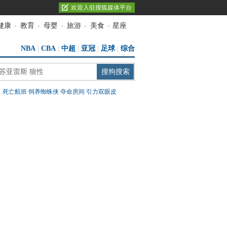
欢迎入驻搜狐媒体平台
健康
-
教育
-
母婴
-
旅游
-
美食
-
星座
NBA
|
CBA
|
中超
|
亚冠
|
足球
|
综合
：
死亡航班
饲养蜘蛛侠
夺命房间
引力双眼皮