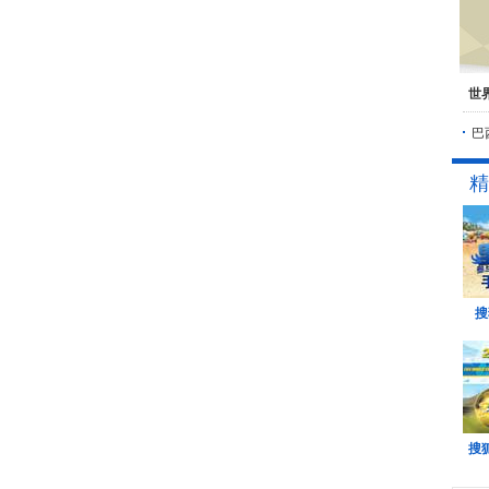
世
巴
精
搜
搜