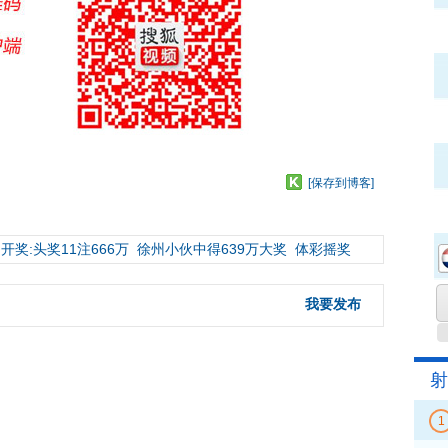
[保存到博客]
开奖:头奖11注666万
徐州小伙中得639万大奖
体彩摇奖
我要发布
射
1