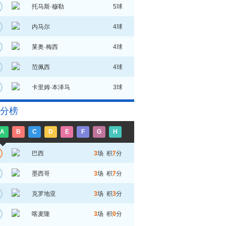
托马斯·穆勒
5球
内马尔
4球
莱奥·梅西
4球
范佩西
4球
卡里姆·本泽马
3球
分榜
A
B
C
D
E
F
G
H
巴西
3
场 积
7
分
墨西哥
3
场 积
7
分
克罗地亚
3
场 积
3
分
喀麦隆
3
场 积
0
分