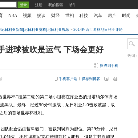
注册
我的搜狐
邮件
育
-
NBA
-
视频
-
娱谈
-
财经
-
世相
-
科技
-
汽车
-
房产
-
时尚
-
界杯尼日利亚新闻|尼日利亚赛程|尼日利亚视频
>
2014巴西世界杯尼日利亚评论
手进球被吹是运气 下场会更好
热词
扫描到手机
晗
手机客户端
保存到博客
巴西世界杯F组第二轮的第二场小组赛在库亚巴的潘塔纳尔体育场
波黑队。最终，经过90分钟激战，尼日利亚1-0击败波黑，取
亚之后的首场世界杯胜利。
团队配合后由哲科破门，被裁判误判为越位。第29分钟，尼日
1-0领先。不过埃梅尼克在传球前拉人犯规，但是主裁判却视