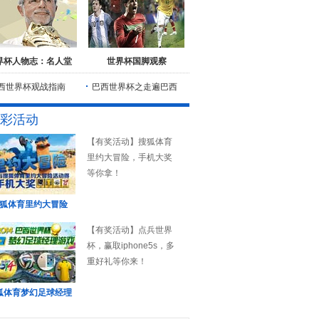
界杯人物志：名人堂
世界杯国脚观察
西世界杯观战指南
巴西世界杯之走遍巴西
彩活动
【有奖活动】搜狐体育
里约大冒险，手机大奖
等你拿！
狐体育里约大冒险
【有奖活动】点兵世界
杯，赢取iphone5s，多
重好礼等你来！
狐体育梦幻足球经理