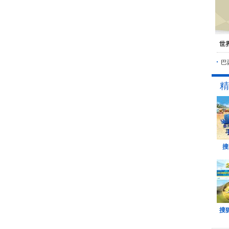
世
巴
精
搜
搜