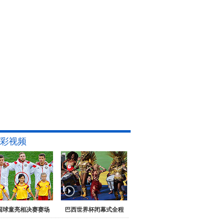
彩视频
国球童亮相决赛赛场
巴西世界杯闭幕式全程