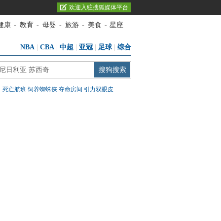
欢迎入驻搜狐媒体平台
健康
-
教育
-
母婴
-
旅游
-
美食
-
星座
NBA
|
CBA
|
中超
|
亚冠
|
足球
|
综合
：
死亡航班
饲养蜘蛛侠
夺命房间
引力双眼皮