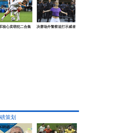
军核心卖萌犯二合集
决赛场外警察追打示威者
磅策划