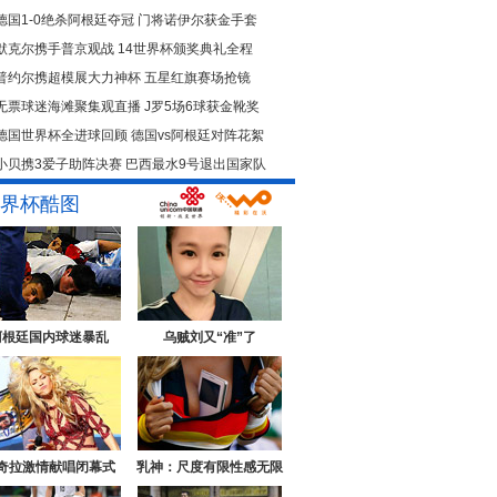
德国1-0绝杀阿根廷夺冠
门将诺伊尔获金手套
默克尔携手普京观战
14世界杯颁奖典礼全程
普约尔携超模展大力神杯
五星红旗赛场抢镜
无票球迷海滩聚集观直播
J罗5场6球获金靴奖
德国世界杯全进球回顾
德国vs阿根廷对阵花絮
小贝携3爱子助阵决赛
巴西最水9号退出国家队
界杯酷图
阿根廷国内球迷暴乱
乌贼刘又“准”了
奇拉激情献唱闭幕式
乳神：尺度有限性感无限