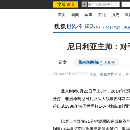
首页
-
新闻
-
军事
-
文化
-
历史
-
体
>
2014巴西世
尼日利亚主帅：对
正文
我来说两句
(
人参与)
2014年06月22日08:09
来源：
搜狐体育
作者：黎
北京时间6月22日早上6时，2014年
开打，非洲雄鹰尼日利亚队大战世界杯新军
得自从1998年法国世界杯1-0小胜保加利
比赛上半场第21分钟波黑队完成精彩的
利亚由埃梅尼克助攻奥德姆温吉破门，取得