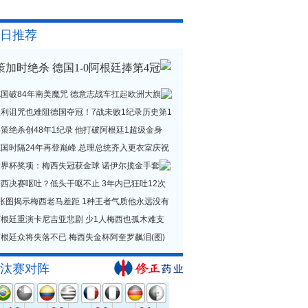
日推荐
策加时绝杀 德国1-0阿根廷捧第4冠
德国破84年南美魔咒 德意志战车扛起欧洲大旗
贝利诅咒也难阻德国夺冠！7战未败1纪录历史第1
策绝杀创48年1纪录 他打破阿根廷1超级金身
德国时隔24年再登巅峰 总理总统齐入更衣室庆祝
世界杯奖项：梅西失冠获金球 诺伊尔揽金手套
西决赛呕吐？低头干呕不止 3年内已狂吐12次
1张图揭示梅西老马差距 1种王者气质他永远没有
阿根廷重演卡尼吉亚悲剧 少1人梅西也孤木难支
根廷众将失落不已 梅西失金杯阿奎罗飙泪(图)
汰赛对阵