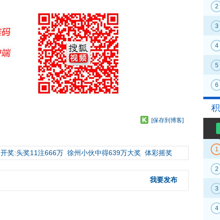
2
3
4
5
6
积
[保存到博客]
1
开奖:头奖11注666万
徐州小伙中得639万大奖
体彩摇奖
2
我要发布
3
4