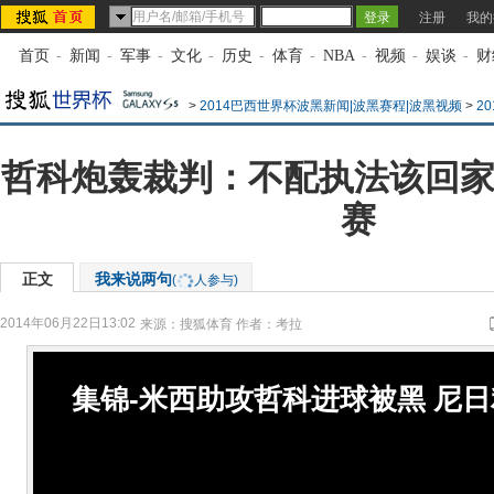
注册
我的
首页
-
新闻
-
军事
-
文化
-
历史
-
体育
-
NBA
-
视频
-
娱谈
-
财
>
2014巴西世界杯波黑新闻|波黑赛程|波黑视频
>
2
哲科炮轰裁判：不配执法该回家
赛
正文
我来说两句
(
人参与)
2014年06月22日13:02
来源：
搜狐体育
作者：考拉
集锦-米西助攻哲科进球被黑 尼日