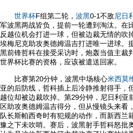
世界杯
F组第二轮，
波黑
0-1不敌
尼日
军波黑两战皆负，提前一轮遭到淘汰。在
反越位机会打进一球，但被边裁无情的吹
埃梅尼克助攻奥德姆温吉打进唯一进球。据
黑前锋哲科在接受采访时，炮轰当值主裁
世界杯比赛的资格，应该被遣送回家。
比赛第20分钟，波黑中场核心
米西莫
亚的后防线，哲科插上后冷静推射得手，
越位却被边裁吹掉。第29分钟，尼日利亚
区助攻奥德姆温吉得分，但从慢镜头来看
队长斯帕西奇时有犯规的动作，而新西兰
豫之下未吹哨。赛后，波黑射手哲科怒批