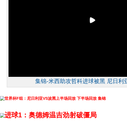
集锦-米西助攻哲科进球被黑 尼日利亚
世界杯F组：尼日利亚VS波黑上半场回放
下半场回放
集锦
进球1：奥德姆温吉劲射破僵局