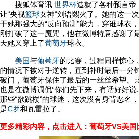
搜狐体育讯
世界杯
造就了各种预言帝
让“央视
篮球
女神”刘语熙火了。她的这一
于她那强大的“反向预测”能力，穿谁球衣
刚打破了这一魔咒，他在微博特意感谢了
天她又穿上了
葡萄牙
球衣。
美国
与
葡萄牙
的比赛，过程同样惊心
的情况下被对手逆转，直到补时最后一分
破门，葡萄牙保住了最后的一丝丝希望。
也是在微博调侃“你们先下来，有话好好说
那些“欲跳楼”的球迷，这次没有身背恶名
是
C罗
和瓦雷拉了。
更多精彩内容，点击进入：葡萄牙VS美国