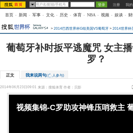
注册
我的
首页
-
新闻
-
军事
-
文化
-
历史
-
体育
-
NBA
-
视频
-
娱谈
-
财
>
2014巴西世界杯G组美国VS葡萄牙
>
2014世界
葡萄牙补时扳平逃魔咒 女主播
罗？
正文
我来说两句
(
人参与)
2014年06月23日09:01
来源：
搜狐体育
作者：贝影
视频集锦-C罗助攻神锋压哨救主 葡