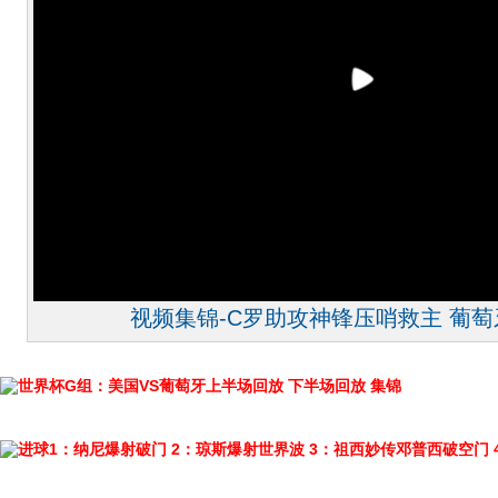
视频集锦-C罗助攻神锋压哨救主 葡萄牙
世界杯G组：美国VS葡萄牙上半场回放
下半场回放
集锦
进球1：纳尼爆射破门
2：琼斯爆射世界波
3：祖西妙传邓普西破空门