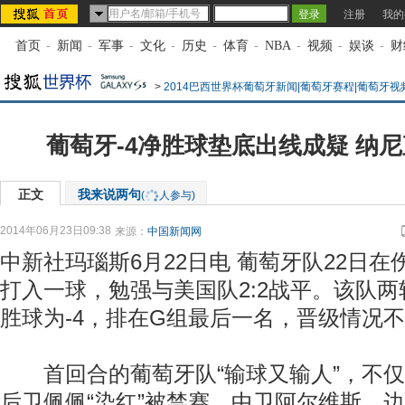
注册
我的
首页
-
新闻
-
军事
-
文化
-
历史
-
体育
-
NBA
-
视频
-
娱谈
-
财
>
2014巴西世界杯葡萄牙新闻|葡萄牙赛程|葡萄牙视
葡萄牙-4净胜球垫底出线成疑 纳尼
正文
我来说两句
(
人参与)
2014年06月23日09:38
来源：
中国新闻网
中新社玛瑙斯6月22日电 葡萄牙队22日
打入一球，勉强与美国队2:2战平。该队两
胜球为-4，排在G组最后一名，晋级情况
首回合的葡萄牙队“输球又输人”，不仅0
后卫佩佩“染红”被禁赛，中卫阿尔维斯、