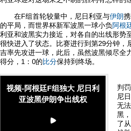
在F组首轮较量中，尼日利亚与
伊朗
携
的平局，而世界杯新军波黑一球小负
阿根
利亚和波黑实力接近，对各自的出线形势
很快进入了状态。比赛进行到第29分钟，
吉率先攻进一球，此后，虽然波黑倾尽全
得分，1：0的
比分
保持到终场。
虽
判罚
视频-阿根廷F组独大 尼日利
尼日
亚波黑伊朗争出线权
无法
黑，
了从