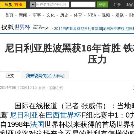
注册
我的
首页
-
新闻
-
军事
-
文化
-
历史
-
体育
-
NBA
-
视频
-
娱谈
-
财
>
2014巴西世界杯尼日利亚新闻|尼日利亚赛程|尼
尼日利亚胜波黑获16年首胜 
压力
正文
我来说两句
(
人参与)
2014年06月23日10:15
来源：
国际在线
国际在线报道（记者 张威伟）：当地时
鹰”
尼日利亚
在
巴西
世界杯
F组比赛中1：0
自1998年
法国
世界杯以来获得的首场世界
利亚球迷对这场来之不易的胜利有怎样的