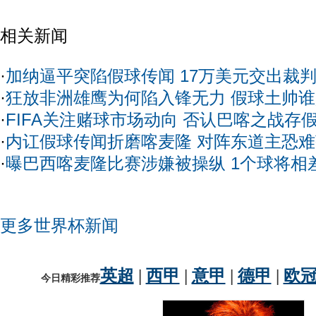
相关新闻
·
加纳逼平突陷假球传闻 17万美元交出裁
·
狂放非洲雄鹰为何陷入锋无力 假球土帅
·
FIFA关注赌球市场动向 否认巴喀之战存
·
内讧假球传闻折磨喀麦隆 对阵东道主恐
·
曝巴西喀麦隆比赛涉嫌被操纵 1个球将相
更多世界杯新闻