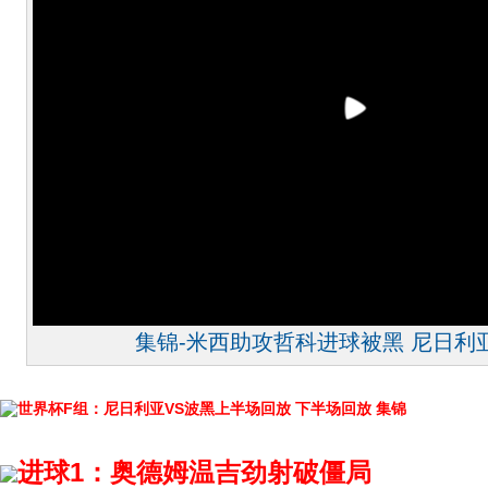
集锦-米西助攻哲科进球被黑 尼日利亚
世界杯F组：尼日利亚VS波黑上半场回放
下半场回放
集锦
进球1：奥德姆温吉劲射破僵局