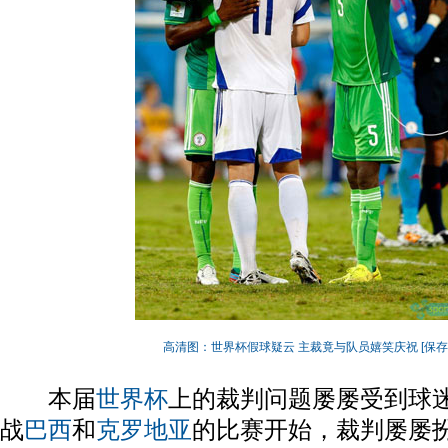
高清图：世界杯假球疑云 主裁竟与队员嬉笑庆祝
[保
本届
世界杯
上的裁判问题屡屡受到球
战
巴西
和
克罗地亚
的比赛开始，裁判屡屡