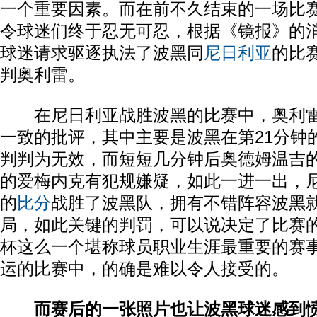
一个重要因素。而在前不久结束的一场比
令球迷们终于忍无可忍，根据《镜报》的消
球迷请求驱逐执法了波黑同
尼日利亚
的比
判奥利雷。
在尼日利亚战胜波黑的比赛中，奥利雷
一致的批评，其中主要是波黑在第21分钟
判判为无效，而短短几分钟后奥德姆温吉
的爱梅内克有犯规嫌疑，如此一进一出，尼
的
比分
战胜了波黑队，拥有不错阵容波黑
局，如此关键的判罚，可以说决定了比赛
杯这么一个堪称球员职业生涯最重要的赛
运的比赛中，的确是难以令人接受的。
而赛后的一张照片也让波黑球迷感到愤