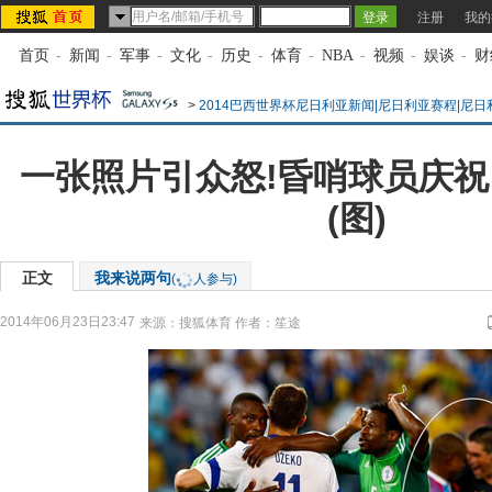
注册
我的
首页
-
新闻
-
军事
-
文化
-
历史
-
体育
-
NBA
-
视频
-
娱谈
-
财
>
2014巴西世界杯尼日利亚新闻|尼日利亚赛程|尼
一张照片引众怒!昏哨球员庆祝
(图)
正文
我来说两句
(
人参与)
2014年06月23日23:47
来源：
搜狐体育
作者：笙途