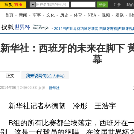
注册
我的
首页
-
新闻
-
军事
-
文化
-
历史
-
体育
-
NBA
-
视频
-
娱谈
-
财
>
2014巴西世界杯西班牙新闻|西班牙赛程|西班牙视
新华社：西班牙的未来在脚下 
幕
正文
我来说两句
(
人参与)
2014年06月24日06:33
来源：
新华社
新华社记者林德韧 冷彤 王浩宇
B组的所有比赛都尘埃落定，西班牙在一
别，这是一代球员的绝唱。在这届世界杯