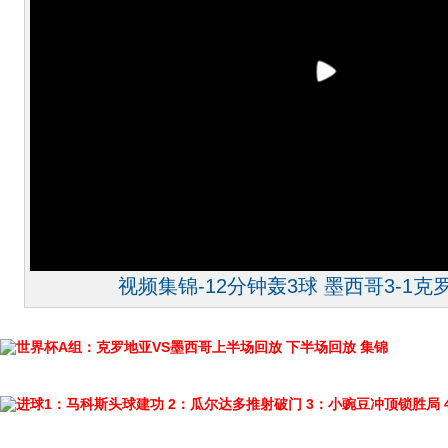
视频集锦-12分钟轰3球 墨西哥3-1
世界杯A组：克罗地亚VS墨西哥上半场回放
下半场回放
集锦
进球1：马科斯头球建功
2：瓜尔达多推射破门
3：小豌豆冲顶锁胜局