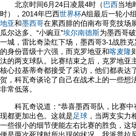
北京时间6月24日凌晨4时（
巴西
当地时
时），2014年巴西
世界杯
A组最后一轮小
地亚
和
墨西哥
在累西腓的伯南布哥竞技场展
瓜尔达多、“小豌豆”
埃尔南德斯
为墨西哥破
一城，雷比奇染红下场，墨西哥3-1战胜
的身份晋级十六强，而克罗地亚和
喀麦隆
汰的两支球队。比赛结束之后，克罗地亚
核心拉基蒂奇都接受了采访，他们都表达
贺，科瓦奇谈论了自己在战术上的一些想
非常低落。
科瓦奇说道：“恭喜墨西哥队，比赛中有
现都更加出色。这就是
足球
，当两支实力
一些很小的细节便能左右比赛的胜负，这
便是两次死球时所出现的状况。我派普拉