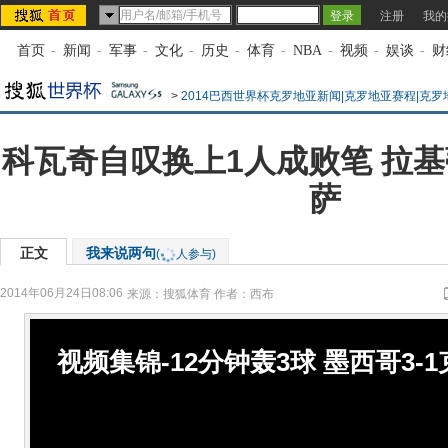
注册
我的
首页
-
新闻
-
军事
-
文化
-
历史
-
体育
-
NBA
-
视频
-
娱谈
-
财
>
2014巴西世界杯克罗地亚新闻|克罗地亚赛程|克
科瓦奇自叹换上1人成败笔 拉基
萨
正文
我来说两句
(
人参与)
2014年06月24日08:06
来源：
搜狐体育
作者：西布
视频集锦-12分钟轰3球 墨西哥3-