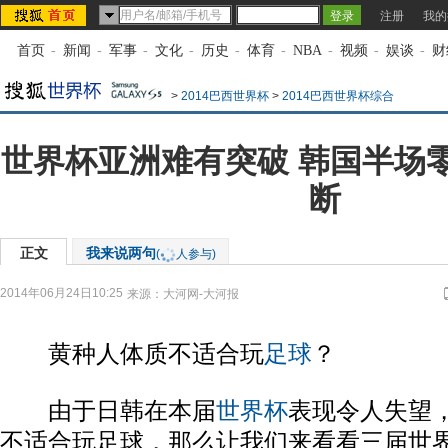
注册
我的
首页
-
新闻
-
军事
-
文化
-
历史
-
体育
-
NBA
-
视频
-
娱谈
-
财
>
2014巴西世界杯
>
2014巴西世界杯综合
世界杯亚洲难有突破 韩国半场
断
正文
我来说两句
(
人参与)
2014年06月24日10:25
来源：
大河网-大河报
黄种人体质不适合玩
足球
？
由于日韩在本届
世界杯
表现令人失望
不适合玩足球，那么让我们来看看三届世