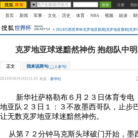
注册
我的
首页
-
新闻
-
军事
-
文化
-
历史
-
体育
-
NBA
-
视频
-
娱谈
-
财
>
2014巴西世界杯克罗地亚新闻|克罗地亚赛程|克
克罗地亚球迷黯然神伤 抱怨队中
正文
我来说两句
(
人参与)
2014年06月24日11:25
来源：
新华社
新华社萨格勒布６月２３日体育专电（
地亚队２３日１：３不敌墨西哥队，止步
让无数克罗地亚球迷黯然神伤。
从第７２分钟马克斯头球破门开始，墨