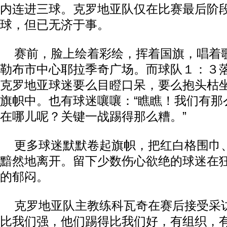
内连进三球。克罗地亚队仅在比赛最后阶
球，但已无济于事。
赛前，脸上绘着彩绘，挥着国旗，唱着
勒布市中心耶拉季奇广场。而球队１：３
克罗地亚球迷要么目瞪口呆，要么抱头枯
旗帜中。也有球迷嚷嚷：“瞧瞧！我们有那
在哪儿呢？关键一战踢得那么糟。”
更多球迷默默卷起旗帜，把红白格围巾
黯然地离开。留下少数伤心欲绝的球迷在
的郁闷。
克罗地亚队主教练科瓦奇在赛后接受采访
比我们强，他们踢得比我们好，有组织，有