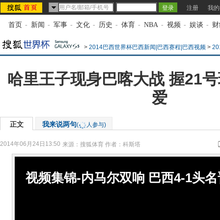
注册
我的
首页
-
新闻
-
军事
-
文化
-
历史
-
体育
-
NBA
-
视频
-
娱谈
-
财
>
2014巴西世界杯巴西新闻|巴西赛程|巴西视频
>
2
哈里王子现身巴喀大战 握21
爱
正文
我来说两句
(
人参与)
2014年06月24日13:50
来源：
搜狐体育
作者：科斯塔
视频集锦-内马尔双响 巴西4-1头