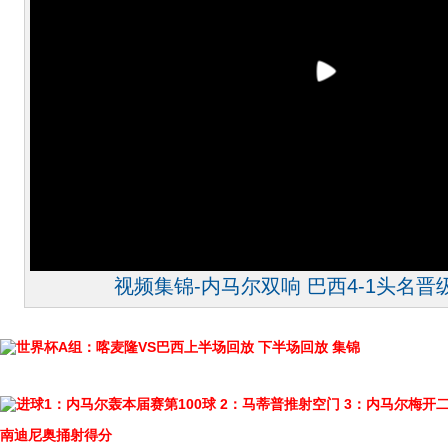
视频集锦-内马尔双响 巴西4-1头名
世界杯A组：喀麦隆VS巴西上半场回放
下半场回放
集锦
进球1：内马尔轰本届赛第100球
2：马蒂普推射空门
3：内马尔梅开
南迪尼奥捅射得分