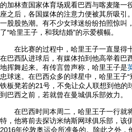
的加林查国家体育场观看巴西与喀麦隆一
座之后，各国媒体的注意力便被其所吸引
一股股热潮。有不少女球迷纷纷拍照惊叫
了“哈里王子，和我结婚”的示爱横幅。
在比赛的过程中，哈里王子一直显得十
在巴西队进球后，有媒体拍到他高举着巴西
地挥舞起来。有传言曾声称，哈里王子是
忠球迷。在巴西众多的球星中，哈里王子“
铁板凳若的21号，不免让众人联想到他的
到巴西之前，若就曾在曼城俱乐部效力。
在巴西时间本周二，哈里王子一行就将
特，他将前去探访米纳斯网球俱乐部，该
2016年伦敦奥运会所准备的。除此之外