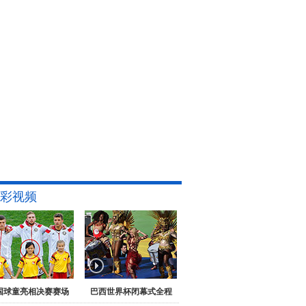
彩视频
国球童亮相决赛赛场
巴西世界杯闭幕式全程