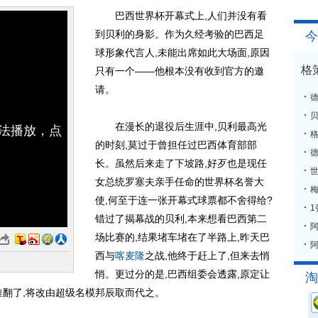
巴西世界杯开幕式上,人们并没有看
到贝利的身影。作为久经考验的巴西足
今
球形象代言人,未能出席如此大场面,原因
格
只有一个——他根本没有收到官方的邀
请。
在漫长的退役后生涯中,贝利最高光
无法播放，点
格
的时刻,莫过于曾担任过巴西体育部部
长。虽然后来走了下坡路,好歹也是现任
女总统罗塞夫亲手任命的世界杯名誉大
梅
使,何至于连一张开幕式球票都不舍得给?
错过了揭幕战的贝利,本来想看巴西第二
场比赛的,结果堵车堵在了半路上,昨天巴
阿
西与
喀麦隆
之战,他终于赶上了,但来去悄
悄。更过分的是,巴西组委会透露,原定让
淘
推翻了,将改由超级名模邦辰取而代之。