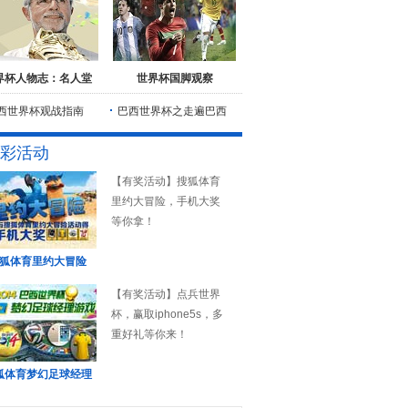
界杯人物志：名人堂
世界杯国脚观察
西世界杯观战指南
巴西世界杯之走遍巴西
彩活动
【有奖活动】搜狐体育
里约大冒险，手机大奖
等你拿！
狐体育里约大冒险
【有奖活动】点兵世界
杯，赢取iphone5s，多
重好礼等你来！
狐体育梦幻足球经理