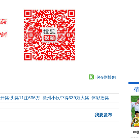
[保存到博客]
精
开奖:头奖11注666万
徐州小伙中得639万大奖
体彩摇奖
我要发布
中