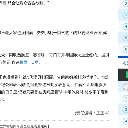
节目,只会让观众昏昏欲睡。”
2
3
4
老人家也没闲着。数数贝利一口气签下的13份商业合同,你
5
6
众、阿联酋航空、赛百味、可口可乐等国际大企业签约。据贝
万美元,直追
梅西
、
C罗
。
积
也没赚到的钱”,代理贝利国际广告的凯姆斯利这样评价。也难
经纪公司表示懒得搭理,拒绝对此发表意见。拦着不让我露脸没
1
的日子里,记者只要是在房间里看球,中场休息时,总少不了看到
2
治。
3
(责任编辑：王正坤)
4
世界杯期间享受全程免流量服务】