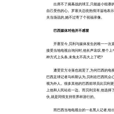
出席不了揭幕战的球王,只能趁小组赛的时
自己受伤的心。罗塞夫总统热情洋溢地表示,
夫当场说的,她不过寄了个祝福录像。
巴西媒体对他并不感冒
开赛至今,贝利与媒体发生的唯一一次直
接受当地电视台询问时,他长声哀叹,整个上
种方式上头条,未免太不高大上了吧?
遭受官方冷落也就罢了,为何巴西的电视、
巴西足球记者马科斯认为,贝利在巴西民众
视为外人。很多其他的巴西前球员比贝利更
上他和人民站在一边。而贝利没有,他选择
伙,就是同情支持世界杯游行的。
而巴西当地电视台的一名黑人记者,给出了