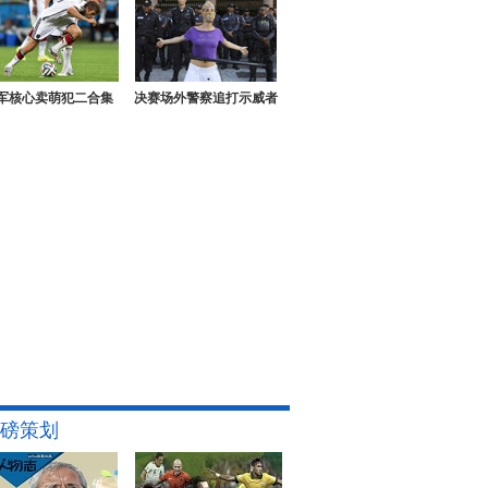
军核心卖萌犯二合集
决赛场外警察追打示威者
磅策划