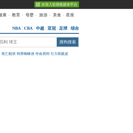
欢迎入驻搜狐媒体平台
健康
-
教育
-
母婴
-
旅游
-
美食
-
星座
NBA
|
CBA
|
中超
|
亚冠
|
足球
|
综合
：
死亡航班
饲养蜘蛛侠
夺命房间
引力双眼皮