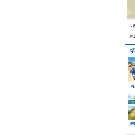
世
巴
精
搜
搜