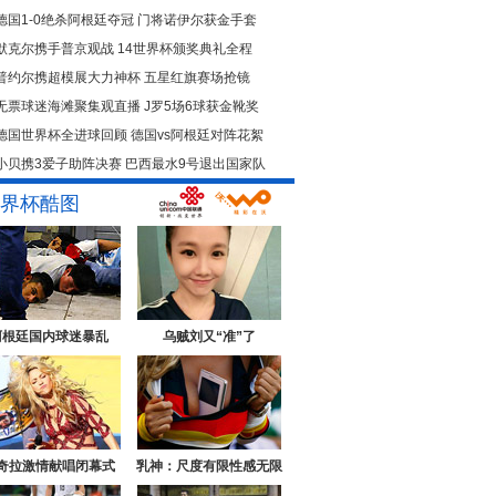
德国1-0绝杀阿根廷夺冠
门将诺伊尔获金手套
默克尔携手普京观战
14世界杯颁奖典礼全程
普约尔携超模展大力神杯
五星红旗赛场抢镜
无票球迷海滩聚集观直播
J罗5场6球获金靴奖
德国世界杯全进球回顾
德国vs阿根廷对阵花絮
小贝携3爱子助阵决赛
巴西最水9号退出国家队
界杯酷图
阿根廷国内球迷暴乱
乌贼刘又“准”了
奇拉激情献唱闭幕式
乳神：尺度有限性感无限