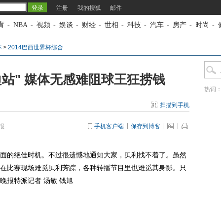
注册
我的搜狐
邮件
育
-
NBA
-
视频
-
娱谈
-
财经
-
世相
-
科技
-
汽车
-
房产
-
时尚
-
杯
>
2014巴西世界杯综合
站" 媒体无感难阻球王狂捞钱
热词
扫描到手机
报
手机客户端
保存到博客
面的绝佳时机。不过很遗憾地通知大家，贝利找不着了。虽然
在比赛现场难觅贝利芳踪，各种转播节目里也难觅其身影。只
晚报特派记者 汤敏 钱旭