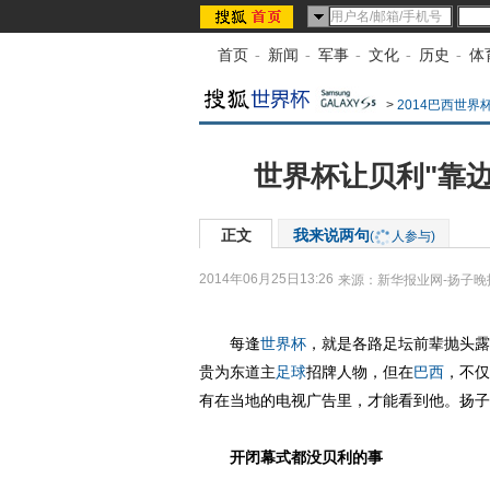
首页
-
新闻
-
军事
-
文化
-
历史
-
体
>
2014巴西世界
世界杯让贝利"靠边
正文
我来说两句
(
人参与)
2014年06月25日13:26
来源：
新华报业网-扬子晚
每逢
世界杯
，就是各路足坛前辈抛头露
贵为东道主
足球
招牌人物，但在
巴西
，不仅
有在当地的电视广告里，才能看到他。扬子
开闭幕式都没贝利的事