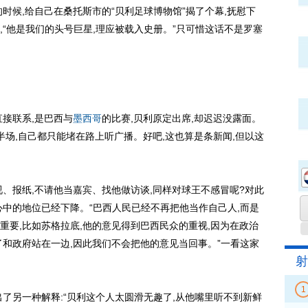
候,给自己在桑托斯市的“贝利足球博物馆”揭了个幕,抚慰下
“他是我们的头号巨星,理应被载入史册。”只可惜这话不是罗塞
接联系,是巴西与
墨西哥
的比赛,贝利原定出席,却迟迟没露面。
半场,自己都只能堵在路上听广播。好吧,这也算是条新闻,但以这
报纸,不请他当嘉宾、找他做访谈,同样对球王不感冒呢?对此
心中的地位已经下降。“巴西人民已经不再把他当作自己人,而是
重要,比如苏格拉底,他的意见得到巴西民众的重视,因为在政治
了和政府站在一边,因此我们不会把他的意见当回事。”一看这家
射
1
另一种解释:“贝利这个人太圆滑无趣了,从他嘴里听不到新鲜