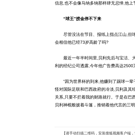
信息,也不会像马纳多纳那样肆无忌惮,他上
“球王”捞金停不下来
尽管没法在节目、报纸上指点江山,但球王
会相信他已经73岁高龄了吗?
最近一年半时间里,贝利先后与宝洁、大
利的经纪公司透露,今年他广告费高达2500
“因为世界杯的到来,他赚到了踢球一辈子
怪对国际足联和巴西政府的冷淡,贝利及其
关系,只要不拦着我的财路就行。于是在巴西
贝利神棍般披着斗篷，推销着他代言的三明
【请手动扫描二维码，安装搜狐视频客户端，