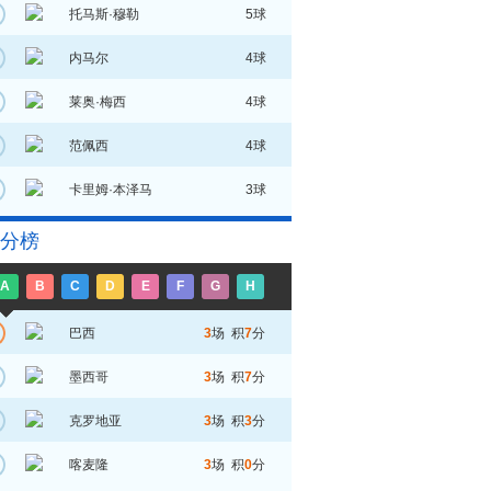
托马斯·穆勒
5球
内马尔
4球
莱奥·梅西
4球
范佩西
4球
卡里姆·本泽马
3球
分榜
A
B
C
D
E
F
G
H
巴西
3
场 积
7
分
墨西哥
3
场 积
7
分
克罗地亚
3
场 积
3
分
喀麦隆
3
场 积
0
分