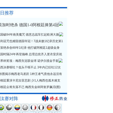
日推荐
策加时绝杀 德国1-0阿根廷捧第4冠
德国破84年南美魔咒 德意志战车扛起欧洲大旗
贝利诅咒也难阻德国夺冠！7战未败1纪录历史第1
策绝杀创48年1纪录 他打破阿根廷1超级金身
德国时隔24年再登巅峰 总理总统齐入更衣室庆祝
世界杯奖项：梅西失冠获金球 诺伊尔揽金手套
西决赛呕吐？低头干呕不止 3年内已狂吐12次
1张图揭示梅西老马差距 1种王者气质他永远没有
阿根廷重演卡尼吉亚悲剧 少1人梅西也孤木难支
根廷众将失落不已 梅西失金杯阿奎罗飙泪(图)
汰赛对阵