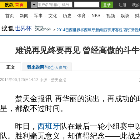
注册
我的
首页
-
新闻
-
军事
-
文化
-
历史
-
体育
-
NBA
-
视频
-
娱谈
-
财
>
2014巴西世界杯西班牙新闻|西班牙赛程|西班牙视
难说再见终要再见 曾经高傲的斗
正文
我来说两句
(
人参与)
2014年06月25日14:12
来源：
楚天金报
楚天金报讯 再华丽的演出，再成功的
星，都敌不过时间。
昨日，
西班牙
队在最后一轮小组赛中以
队。胜利毫无意义，却值得纪念——此战