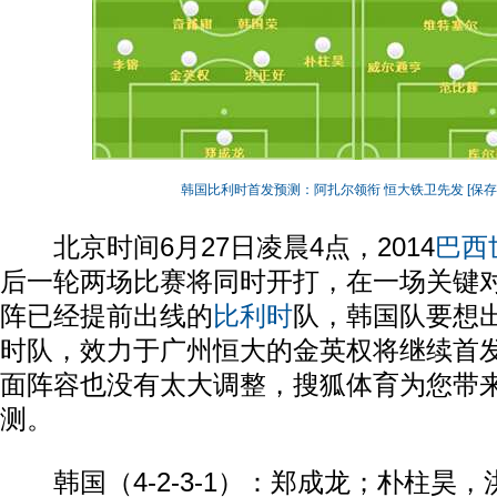
韩国比利时首发预测：阿扎尔领衔 恒大铁卫先发
[保
北京时间6月27日凌晨4点，2014
巴西
后一轮两场比赛将同时开打，在一场关键
阵已经提前出线的
比利时
队，韩国队要想
时队，效力于广州恒大的金英权将继续首
面阵容也没有太大调整，搜狐体育为您带
测。
韩国（4-2-3-1）：郑成龙；朴柱昊