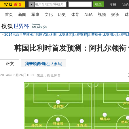
注册
我的
首页
-
新闻
-
军事
-
文化
-
历史
-
体育
-
NBA
-
视频
-
娱谈
-
财
>
2014巴西世界杯H组韩国VS比利时|比赛新闻|比赛赛程|比赛积分|比赛图片|比赛视
韩国比利时首发预测：阿扎尔领衔
正文
我来说两句
(
人参与)
2014年06月26日10:30
来源：
搜狐体育