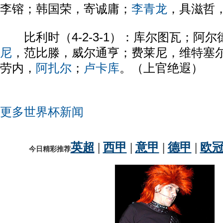
李镕；韩国荣，寄诚庸；
李青龙
，具滋哲
比利时（4-2-3-1）：库尔图瓦；阿尔
尼
，范比滕，威尔通亨；费莱尼，维特塞
劳内，
阿扎尔
；
卢卡库
。（上官绝遐）
更多世界杯新闻