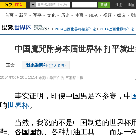
注册
我的
首页
-
新闻
-
军事
-
文化
-
历史
-
体育
-
NBA
-
视频
-
娱谈
-
财
>
2014巴西世界杯精彩评论
>
2014巴西世界杯评论
中国魔咒附身本届世界杯 打平就
正文
我来说两句
(
人参与)
2014年06月26日13:54
来源：
华声在线-三湘都市报
事实证明，即便中国男足不参赛，中
响
世界杯
。
当然，我说的不是中国制造的世界杯用
鞋、各国国旗、各种加油工具……而是一