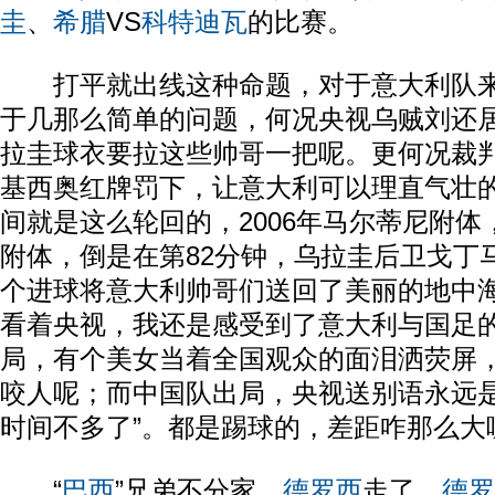
圭
、
希腊
VS
科特迪瓦
的比赛。
打平就出线这种命题，对于意大利队来说
于几那么简单的问题，何况央视乌贼刘还
拉圭球衣要拉这些帅哥一把呢。更何况裁判
基西奥红牌罚下，让意大利可以理直气壮
间就是这么轮回的，2006年马尔蒂尼附体，
附体，倒是在第82分钟，乌拉圭后卫戈丁
个进球将意大利帅哥们送回了美丽的地中
看着央视，我还是感受到了意大利与国足
局，有个美女当着全国观众的面泪洒荧屏
咬人呢；而中国队出局，央视送别语永远是
时间不多了”。都是踢球的，差距咋那么大
“
巴西
”兄弟不分家，
德罗西
走了，
德罗