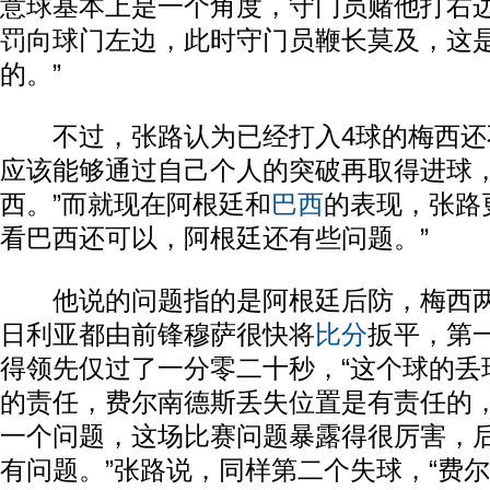
意球基本上是一个角度，守门员赌他打右
罚向球门左边，此时守门员鞭长莫及，这
的。”
不过，张路认为已经打入4球的梅西还不
应该能够通过自己个人的突破再取得进球
西。”而就现在阿根廷和
巴西
的表现，张路
看巴西还可以，阿根廷还有些问题。”
他说的问题指的是阿根廷后防，梅西两
日利亚都由前锋穆萨很快将
比分
扳平，第
得领先仅过了一分零二十秒，“这个球的丢
的责任，费尔南德斯丢失位置是有责任的
一个问题，这场比赛问题暴露得很厉害，
有问题。”张路说，同样第二个失球，“费