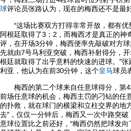
球
评论员张路认为，现在的梅西还不是最
“这场比赛双方打得非常开放，都有优
阿根廷取得了3：2，而梅西才是真正的神奇
评，在开场3分钟，梅西便率先敲破对方球
先就由7号马利亚突破，梅西补射得分，
根廷就取得了出乎意料的快速的进球。”张
利亚，他认为在前30分钟，这个
皇马
球员
梅西的第二个球来自任意球得分，第4
前场任意球的机会，梅西主罚的刁钻的任意
的扑救，就在球门的横梁和立柱交界的地
去”，仅仅一分钟后，梅西又一次中路突破
意球位置比之前还好，“梅西仍然把球发向