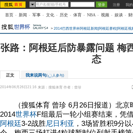
注册
我的
首页
-
新闻
-
军事
-
文化
-
历史
-
体育
-
NBA
-
视频
-
娱谈
-
财
>
2014巴西世界杯阿根廷新闻|阿根廷赛程|阿根廷视
张路：阿根廷后防暴露问题 梅
态
正文
我来说两句
(
人参与)
2014年06月26日21:16
来源：
搜狐体育
作者：曾珍
（搜狐体育 曾珍 6月26日报道）北京时
2014
世界杯
F组最后一轮小组赛结束，凭
阿根廷
3-2战胜
尼日利亚
，3场皆胜积9分
今，梅西三场打进4粒球暂时位列射手榜第