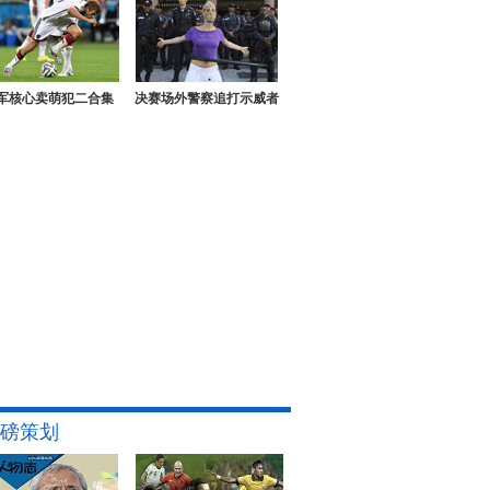
军核心卖萌犯二合集
决赛场外警察追打示威者
磅策划