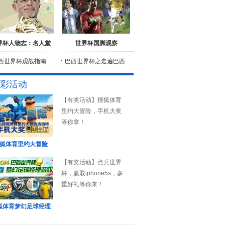
界杯人物志：名人堂
世界杯国脚观察
西世界杯观战指南
巴西世界杯之走遍巴西
彩活动
【有奖活动】搜狐体育
里约大冒险，手机大奖
等你拿！
狐体育里约大冒险
【有奖活动】点兵世界
杯，赢取iphone5s，多
重好礼等你来！
狐体育梦幻足球经理