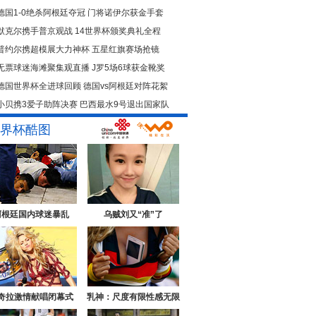
德国1-0绝杀阿根廷夺冠
门将诺伊尔获金手套
默克尔携手普京观战
14世界杯颁奖典礼全程
普约尔携超模展大力神杯
五星红旗赛场抢镜
无票球迷海滩聚集观直播
J罗5场6球获金靴奖
德国世界杯全进球回顾
德国vs阿根廷对阵花絮
小贝携3爱子助阵决赛
巴西最水9号退出国家队
界杯酷图
阿根廷国内球迷暴乱
乌贼刘又“准”了
奇拉激情献唱闭幕式
乳神：尺度有限性感无限