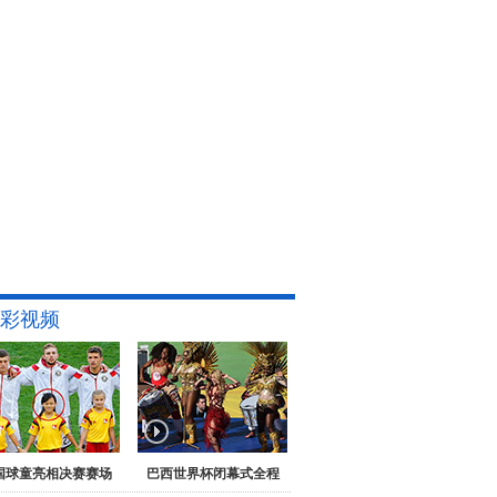
彩视频
国球童亮相决赛赛场
巴西世界杯闭幕式全程