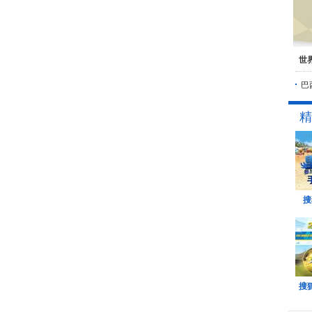
世
巴
精
搜
搜