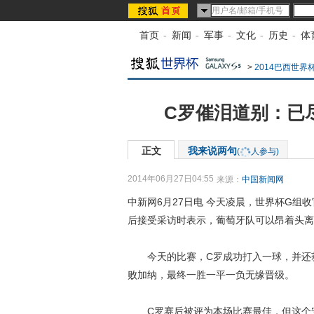
首页
-
新闻
-
军事
-
文化
-
历史
-
体
>
2014巴西世界
C罗催泪道别：已
正文
我来说两句
(
人参与)
2014年06月27日04:55
来源：
中国新闻网
中新网6月27日电 今天凌晨，世界杯G组
后接受采访时表示，葡萄牙队可以昂着头离
今天的比赛，C罗成功打入一球，并还获
败加纳，最终一胜一平一负无缘晋级。
C罗赛后被评为本场比赛最佳，但这个安