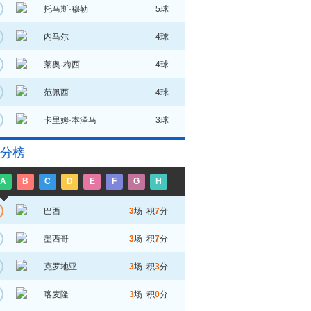
托马斯·穆勒
5球
内马尔
4球
莱奥·梅西
4球
范佩西
4球
卡里姆·本泽马
3球
分榜
A
B
C
D
E
F
G
H
巴西
3
场 积
7
分
墨西哥
3
场 积
7
分
克罗地亚
3
场 积
3
分
喀麦隆
3
场 积
0
分