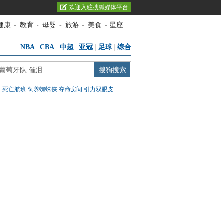
欢迎入驻搜狐媒体平台
健康
-
教育
-
母婴
-
旅游
-
美食
-
星座
NBA
|
CBA
|
中超
|
亚冠
|
足球
|
综合
：
死亡航班
饲养蜘蛛侠
夺命房间
引力双眼皮