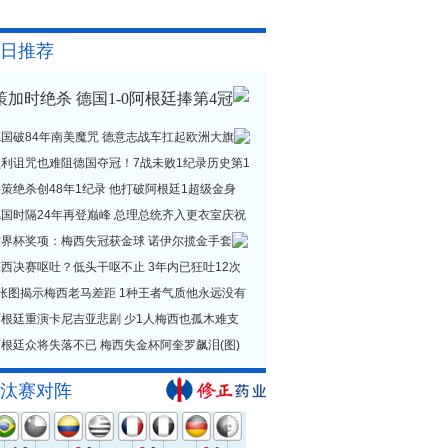
日推荐
策加时绝杀 德国1-0阿根廷捧第4冠
德国破84年南美魔咒 德意志战车扛起欧洲大旗
贝利诅咒也难阻德国夺冠！7战未败1纪录历史第1
策绝杀创48年1纪录 他打破阿根廷1超级金身
德国时隔24年再登巅峰 总理总统齐入更衣室庆祝
世界杯奖项：梅西失冠获金球 诺伊尔揽金手套
西决赛呕吐？低头干呕不止 3年内已狂吐12次
1张图揭示梅西老马差距 1种王者气质他永远没有
阿根廷重演卡尼吉亚悲剧 少1人梅西也孤木难支
根廷众将失落不已 梅西失金杯阿奎罗飙泪(图)
汰赛对阵