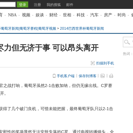
注册
我的搜狐
邮件
育
-
NBA
-
视频
-
娱谈
-
财经
-
世相
-
科技
-
汽车
-
房产
-
时尚
-
杯葡萄牙新闻|葡萄牙赛程|葡萄牙视频
>
2014巴西世界杯葡萄牙新闻
尽力但无济于事 可以昂头离开
热词
扫描到手机
手机客户端
保存到博客
收官之战打响，葡萄牙虽然2-1击败加纳，但仍无缘出线。C罗赛
开。
得了几个破门良机，可惜未能把握，最终葡萄牙队只以2-1击
慰性的奖项显然无法安抚失落的C罗。通过电视转播镜头，全