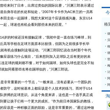
曾经来到了日本，出席过类似的国际比赛，”川渊三郎表示通过
自身存在的长处和短处，“2007年卡卡作为AC米兰的一员再
今
本田圭佑一起踢球，我想大家对这个应该很感兴趣。东京U14
格
一起，球迷也有机会看到那些未来的巨星。”
4岁的时候还没有接触足球，“我初中是一直在练习棒球，到
丘高等学校在足球方面原本比较强，但因为之前很多学长毕
格
我就有机会接触到这项运动。”川渊三郎回忆说在当时那个年代
豫应该练习什么项目，“后来想到加入足球队之后有更好的未
己连足球的规则都不懂，对于如何踢球、如何头球也是完全不知
梅
那就如同看那些名将在踢球似的，”川渊三郎说。
是非常重要的一个节点，“一般来说，没有必要从一个团队的
阿
者防守，这时候基本上都应该是个人技术的练习。而对于U14
队拼搏的足球意识。从这个角度来讲，这也是一个选手真正成
淘
到要让孩子们有一个更大的成长。”作为前日本国家队的教练，
的应该是一种积极正面的鼓励，这是非常重要的，“通过这种做