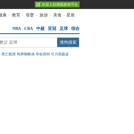
欢迎入驻搜狐媒体平台
健康
-
教育
-
母婴
-
旅游
-
美食
-
星座
NBA
|
CBA
|
中超
|
亚冠
|
足球
|
综合
：
死亡航班
饲养蜘蛛侠
夺命房间
引力双眼皮