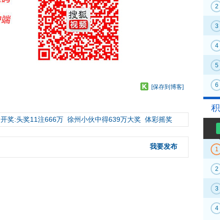
2
3
4
5
6
[保存到博客]
积
开奖:头奖11注666万
徐州小伙中得639万大奖
体彩摇奖
我要发布
1
2
3
4