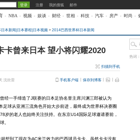
注册
我的搜狐
邮件
育
-
NBA
-
视频
-
娱谈
-
财经
-
世相
-
科技
-
汽车
-
房产
-
时尚
-
杯日本新闻|日本赛程|日本视频
>
2014巴西世界杯日本新闻
卡曾来日本 望小将闪耀2020
热词
扫描到手机
天 沈欣雷
手机客户端
保存到博客
曾经一手缔造了J联赛的日本足协名誉主席川渊三郎被认为
日本足球从亚洲三流角色开始大步前进，最终成为世界杯决赛圈
78岁的老人也始终关注扶持。在东京U14国际足球邀请赛前，
球。
就想到了现在为AC米兰效力的巴西球员卡卡。虽然卡卡没有