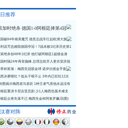
日推荐
策加时绝杀 德国1-0阿根廷捧第4冠
德国破84年南美魔咒 德意志战车扛起欧洲大旗
贝利诅咒也难阻德国夺冠！7战未败1纪录历史第1
策绝杀创48年1纪录 他打破阿根廷1超级金身
德国时隔24年再登巅峰 总理总统齐入更衣室庆祝
世界杯奖项：梅西失冠获金球 诺伊尔揽金手套
西决赛呕吐？低头干呕不止 3年内已狂吐12次
1张图揭示梅西老马差距 1种王者气质他永远没有
阿根廷重演卡尼吉亚悲剧 少1人梅西也孤木难支
根廷众将失落不已 梅西失金杯阿奎罗飙泪(图)
汰赛对阵