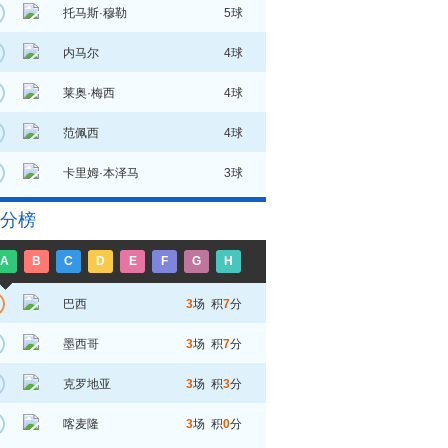
托马斯·穆勒
5球
内马尔
4球
莱奥·梅西
4球
范佩西
4球
卡里姆·本泽马
3球
分榜
A
B
C
D
E
F
G
H
巴西
3
场 积
7
分
墨西哥
3
场 积
7
分
克罗地亚
3
场 积
3
分
喀麦隆
3
场 积
0
分