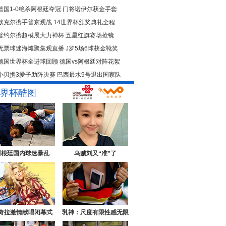
德国1-0绝杀阿根廷夺冠
门将诺伊尔获金手套
默克尔携手普京观战
14世界杯颁奖典礼全程
普约尔携超模展大力神杯
五星红旗赛场抢镜
无票球迷海滩聚集观直播
J罗5场6球获金靴奖
德国世界杯全进球回顾
德国vs阿根廷对阵花絮
小贝携3爱子助阵决赛
巴西最水9号退出国家队
界杯酷图
阿根廷国内球迷暴乱
乌贼刘又“准”了
奇拉激情献唱闭幕式
乳神：尺度有限性感无限