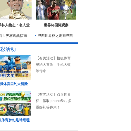
界杯人物志：名人堂
世界杯国脚观察
西世界杯观战指南
巴西世界杯之走遍巴西
彩活动
【有奖活动】搜狐体育
里约大冒险，手机大奖
等你拿！
狐体育里约大冒险
【有奖活动】点兵世界
杯，赢取iphone5s，多
重好礼等你来！
狐体育梦幻足球经理