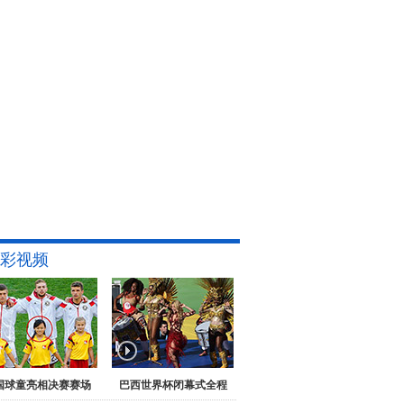
彩视频
国球童亮相决赛赛场
巴西世界杯闭幕式全程