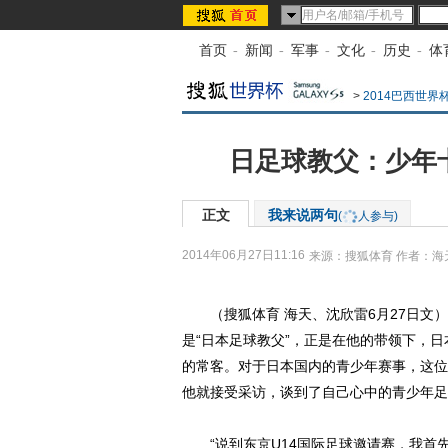
首页
-
新闻
-
军事
-
文化
-
历史
-
体
>
2014巴西世界
日足球教父：少年卡
正文
我来说两句
(
人参与)
2014年06月27日11:16
来源：
搜狐体育
作者：海
（搜狐体育 海天、沈欣雷6月27日文）
是“日本足球教父”，正是在他的带领下，
的常客。对于日本国内的青少年赛事，这位
他就接受采访，谈到了自己心中的青少年足
“说到东京U14国际足球邀请赛，我首先