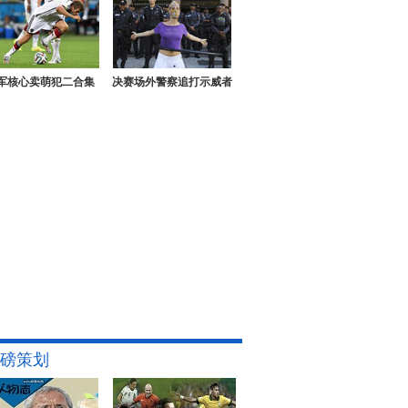
军核心卖萌犯二合集
决赛场外警察追打示威者
磅策划