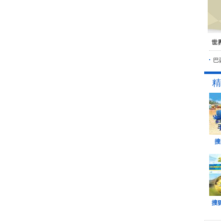
世
巴
精
搜
搜