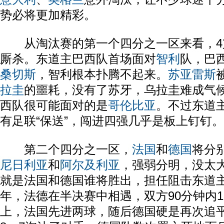
势必将更加精彩。
从淘汰赛的第一个四分之一区来看，4
厮杀。东道主巴西队首场面对
智利
队，巴
桑切斯
，智利根本扑腾不起来。
苏亚雷斯
拉圭
的噩耗，没有了苏牙，乌拉圭难成气
西队很可能面对的是
哥伦比亚
。不过东道
有足联“保送”，闯进四强几乎是板上钉钉。
第二个四分之一区，
法国
和
德国
将分
尼日利亚
和
阿尔及利亚
，强弱分明，没太
就是法国和德国谁将胜出，担任阻击东道主的
年，法德在半决赛中相遇，双方90分钟内
上，法国先进两球，随后德国硬是再次追