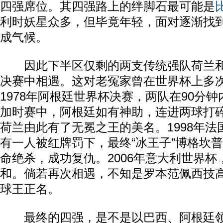
四强席位。其四强路上的绊脚石最可能是
利时妖星众多，但毕竟年轻，面对逐渐找
成气候。
因此下半区仅剩的两支传统强队荷兰和
决赛中相遇。这对老冤家曾在世界杯上多
1978年阿根廷世界杯决赛，两队在90分钟
加时赛中，阿根廷如有神助，连进两球打
荷兰由此有了无冕之王的美名。1998年
有一人被红牌罚下，最终“冰王子”博格坎普
命绝杀，成功复仇。2006年意大利世界杯
和。倘若再次相遇，不知是罗本范佩西技
球王正名。
最终的四强，是不是以巴西、阿根廷领