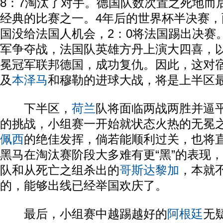
8：7淘汰了对手。德国队数次置之死地而
经典的比赛之一。4年后的世界杯半决赛
国没给法国人机会，2：0将法国踢出决赛。
军争夺战，法国队英雄方丹上演大四喜，以
冕冠军联邦德国，成功复仇。因此，这对
及
本泽马
和穆勒的进球大战，将是上半区
下半区，
荷兰
队将面临两战两胜并逼
的挑战，小组赛一开始就状态火热的无冕
佩西
的绝佳发挥，倘若能顺利过关，也将
黑马在淘汰赛阶段大多难有更“黑”的表现
队和从死亡之组杀出的
哥斯达黎加
，本就
的，能够出线已经举国欢庆了。
最后，小组赛中越踢越好的
阿根廷
无