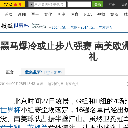
注册
我的
首页
-
新闻
-
军事
-
文化
-
历史
-
体育
-
NBA
-
视频
-
娱谈
-
财
>
2014巴西世界杯
>
2014巴西世界杯综合
黑马爆冷或止步八强赛 南美欧
礼
正文
我来说两句
(
人参与)
2014年06月28日12:43
来源：
山西新闻网-山西晚报
北京时间27日凌晨，G组和H组的4场
世界杯
小组赛尘埃落定，16强名单已经出
没、南美球队占据半壁江山。虽然卫冕冠
意大利
、
英格兰
意外淘汰，让不少球迷十