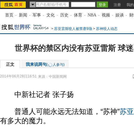
注册
我的
首页
-
新闻
-
军事
-
文化
-
历史
-
体育
-
NBA
-
视频
-
娱谈
-
财
>
苏亚雷斯咬人被禁赛9场
>
苏神咬人动态
世界杯的禁区内没有苏亚雷斯 球
正文
我来说两句
(
人参与)
2014年06月28日16:51
来源：
中国新闻网
中新社记者 张子扬
普通人可能永远无法知道，“苏神”
苏亚
有多大的魔力。