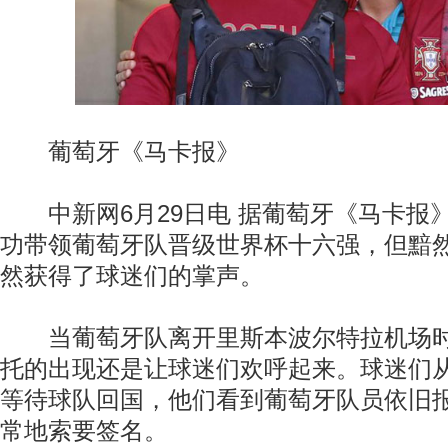
葡萄牙《马卡报》
中新网6月29日电 据葡萄牙《马卡报
功带领葡萄牙队晋级世界杯十六强，但黯
然获得了球迷们的掌声。
当葡萄牙队离开里斯本波尔特拉机场时
托的出现还是让球迷们欢呼起来。球迷们
等待球队回国，他们看到葡萄牙队员依旧
常地索要签名。