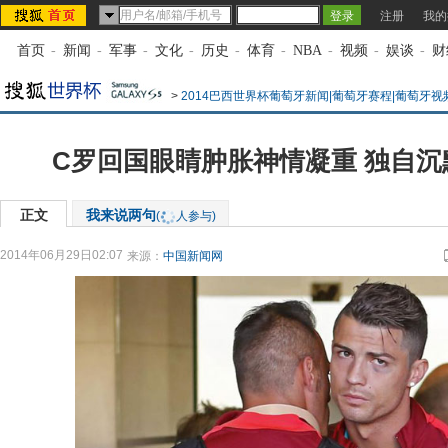
注册
我的
首页
-
新闻
-
军事
-
文化
-
历史
-
体育
-
NBA
-
视频
-
娱谈
-
财
>
2014巴西世界杯葡萄牙新闻|葡萄牙赛程|葡萄牙视
C罗回国眼睛肿胀神情凝重 独自
正文
我来说两句
(
人参与)
2014年06月29日02:07
来源：
中国新闻网