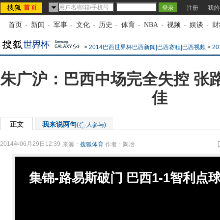
注册
我的
首页
-
新闻
-
军事
-
文化
-
历史
-
体育
-
NBA
-
视频
-
娱谈
-
财
>
2014巴西世界杯巴西新闻|巴西赛程|巴西视频
>
2
朱广沪：巴西中场完全失控 张
佳
正文
我来说两句
(
人参与)
2014年06月29日12:39
来源：
搜狐体育
作者：陶冶
集锦-路易斯破门 巴西1-1智利点球