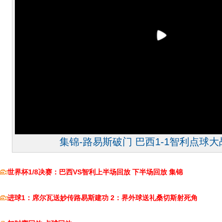
集锦-路易斯破门 巴西1-1智利点球大
世界杯1/8决赛：巴西VS智利上半场回放
下半场回放
集锦
进球1：席尔瓦送妙传路易斯建功
2：界外球送礼桑切斯射死角