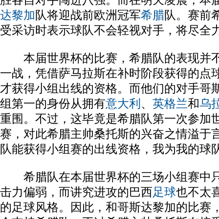
胜各自对手闯进八强。而在明天凌晨，本
达黎加
队将迎战前欧洲冠军
希腊
队。赛前
受采访时表示球队不会轻视对手，将尽全
本届世界杯的比赛，希腊队的表现并不
一战，凭借萨马拉斯在补时阶段获得的点
才获得小组出线的资格。而他们的对手哥
组第一的身份从拥有
意大利
、
英格兰
和
乌
重围。不过，这毕竟是希腊队第一次参加
赛，对此希腊主帅桑托斯的兴奋之情溢于言
队能获得小组赛的出线资格，我为我的球队
希腊队在本届世界杯的三场小组赛中只
击力偏弱，而讲究进攻的巴西
足球
也不太
的足球风格。因此，和哥斯达黎加的比赛