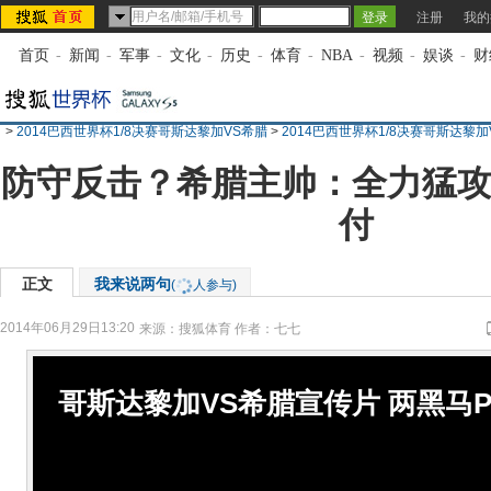
注册
我的
首页
-
新闻
-
军事
-
文化
-
历史
-
体育
-
NBA
-
视频
-
娱谈
-
财
>
2014巴西世界杯1/8决赛哥斯达黎加VS希腊
>
2014巴西世界杯1/8决赛哥斯达黎
防守反击？希腊主帅：全力猛攻
付
正文
我来说两句
(
人参与)
2014年06月29日13:20
来源：
搜狐体育
作者：七七
哥斯达黎加VS希腊宣传片 两黑马