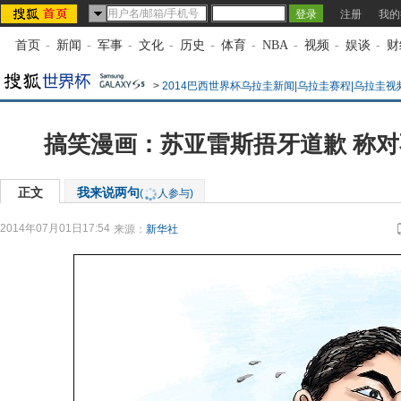
注册
我的
首页
-
新闻
-
军事
-
文化
-
历史
-
体育
-
NBA
-
视频
-
娱谈
-
财
>
2014巴西世界杯乌拉圭新闻|乌拉圭赛程|乌拉圭视
搞笑漫画：苏亚雷斯捂牙道歉 称
正文
我来说两句
(
人参与)
2014年07月01日17:54
来源：
新华社