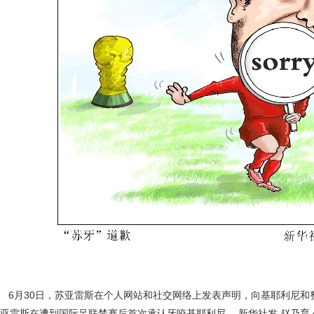
6月30日，苏亚雷斯在个人网站和社交网络上发表声明，向基耶利尼和
亚雷斯在遭到国际足联禁赛后首次承认牙咬基耶利尼。 新华社发 赵乃育 