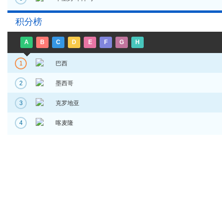
积分榜
A
B
C
D
E
F
G
H
1
巴西
2
墨西哥
3
克罗地亚
4
喀麦隆