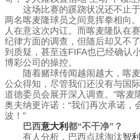
这场比赛的蹊跷状况还不止于
两名喀麦隆球员之间竟挥拳相向。
人在意这次内讧。而喀麦隆队在
纪律方面的调查，但随后却又不了
到质疑，甚至连FIFA也已经确
博彩公司的操控。
随着赌球传闻越闹越大，喀麦隆
公众得知，尽管我们还没有与国
道德委员会展开深入调查。”喀麦
奥夫纳更许诺：“我们再次承诺，
波！”
巴西
意大利
都“不干净”？
有人分析，巴西点球淘汰
智