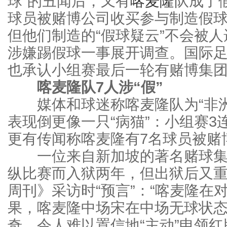
球”的丑闻后，又有
喀麦隆
队成了
球员被赌博公司收买参与制造假
但他们制造的“假球疑云”不会被
涉嫌踢假球一事展开调查。国际足
也承认小组赛最后一轮有赌博集
喀麦隆队7人涉“假”
媒体和球迷称喀麦隆队为“非洲
表现倒更像一只“病猫”：小组赛3
更有传闻称喀麦隆有7名球员被赌
一位来自新加坡的著名赌球集团
纵比赛而入狱两年，但出狱后又
周刊》采访时“预言”：“喀麦隆在
果，喀麦隆中场宋在中场无球状
奇，令人难以置信地“主动”申领