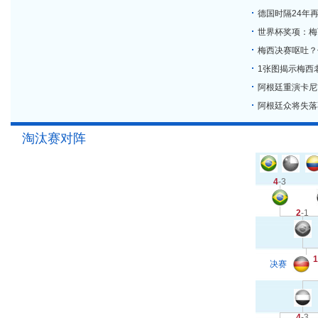
德国时隔24年
世界杯奖项：梅
梅西决赛呕吐？
1张图揭示梅西
阿根廷重演卡尼
阿根廷众将失落
淘汰赛对阵
4
-3
2
-1
1
决赛
4
-3