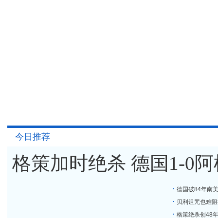
今日推荐
格策加时绝杀 德国1-0
德国破84年南
贝利诅咒也难阻
格策绝杀创48