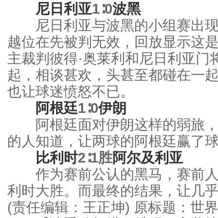
尼日利亚
1∶0
波黑
尼日利亚与波黑的小组赛出现
越位在先被判无效，回放显示这
主裁判彼得·奥莱利和尼日利亚门
起，相谈甚欢，头甚至都碰在一
也让球迷愤怒不已。
阿根廷
1∶0
伊朗
阿根廷面对伊朗这样的弱旅，怎
的人知道，让两球的阿根廷赢了
比利时
2∶1胜
阿尔及利亚
作为赛前公认的黑马，赛前人气
利时大胜。而最终的结果，让几
(责任编辑：王正坤)
原标题：世界