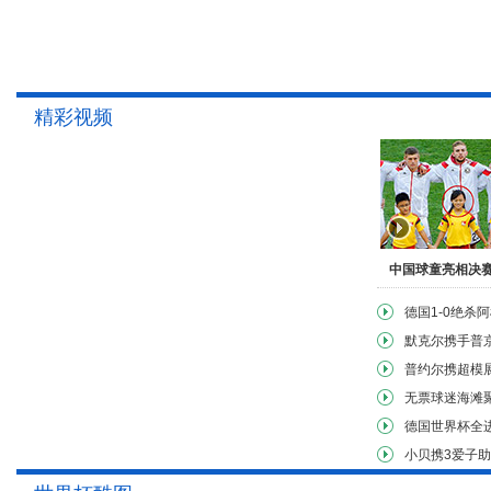
精彩视频
中国球童亮相决
德国1-0绝杀
默克尔携手普
普约尔携超模
无票球迷海滩
德国世界杯全
小贝携3爱子