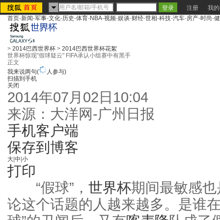
注册
我的
首页
-
新闻
-
军事
-
文化
-
历史
-
体育
-
NBA
-
视频
-
娱谈
-
财经
-
世相
-
科技
-
汽车
-
房产
-
时尚
-
健
>
2014巴西世界杯
>
2014巴西世界杯花絮
世界杯惊现"假球疑云" FIFA承认小组赛中有黑手
正文
我来说两句
(
人参与)
扫描到手机
关闭
2014年07月02日10:04
来源：
大洋网-广州日报
手机客户端
保存到博客
大
|
中
|
小
打印
“假球”，
世界杯
期间最敏感也
论这个话题的人越来越多。是谁