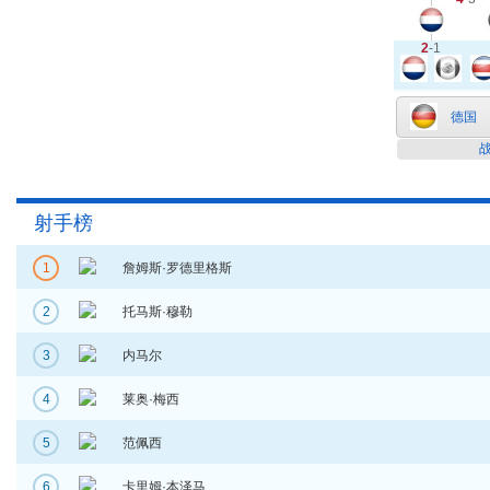
2
-1
德国
射手榜
1
詹姆斯·罗德里格斯
2
托马斯·穆勒
3
内马尔
4
莱奥·梅西
5
范佩西
6
卡里姆·本泽马