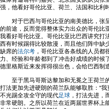
强，他看好哥伦比亚、荷兰、法国和比利
对于巴西与哥伦比亚的南美德比，张呈
的前途，反而觉得整体实力出众的哥伦比亚
我看好哥伦比亚。哥伦比亚比巴西讲究打
西有时候踢得比较散漫，而且他们阵中缺
缺席的
法尔考
，哥伦比亚各条线的人员都
力、经验和年龄都到了冲击好成绩的时候
德里格斯近来发挥得很出色，会给巴西制造
至于黑马哥斯达黎加和无冕之王荷兰的
打法更加先进硬朗的荷兰队能够取胜：“我
不光踢全攻全守的现代
足球
，打法先进，
非常硬朗。之所以荷兰在近两届世界杯上