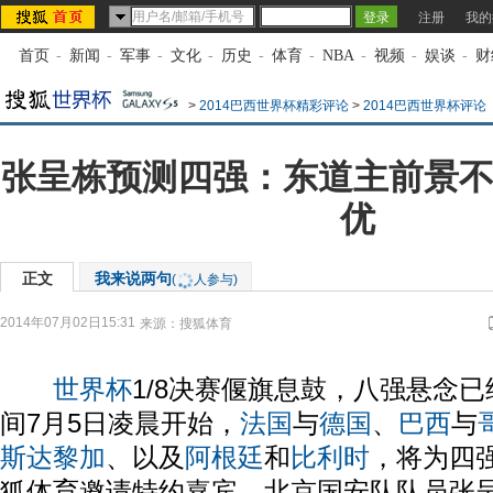
注册
我的
首页
-
新闻
-
军事
-
文化
-
历史
-
体育
-
NBA
-
视频
-
娱谈
-
财
>
2014巴西世界杯精彩评论
>
2014巴西世界杯评论
张呈栋预测四强：东道主前景不
优
正文
我来说两句
(
人参与)
2014年07月02日15:31
来源：
搜狐体育
世界杯
1/8决赛偃旗息鼓，八强悬念
间7月5日凌晨开始，
法国
与
德国
、
巴西
与
斯达黎加
、以及
阿根廷
和
比利时
，将为四
狐体育邀请特约嘉宾、北京国安队队员张