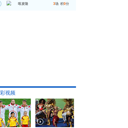
喀麦隆
3
场 积
0
分
彩视频