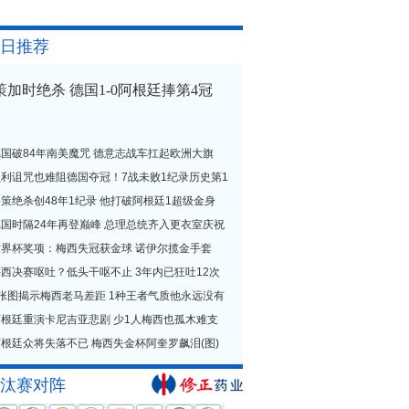
日推荐
策加时绝杀 德国1-0阿根廷捧第4冠
德国破84年南美魔咒 德意志战车扛起欧洲大旗
贝利诅咒也难阻德国夺冠！7战未败1纪录历史第1
策绝杀创48年1纪录 他打破阿根廷1超级金身
德国时隔24年再登巅峰 总理总统齐入更衣室庆祝
世界杯奖项：梅西失冠获金球 诺伊尔揽金手套
西决赛呕吐？低头干呕不止 3年内已狂吐12次
1张图揭示梅西老马差距 1种王者气质他永远没有
阿根廷重演卡尼吉亚悲剧 少1人梅西也孤木难支
根廷众将失落不已 梅西失金杯阿奎罗飙泪(图)
汰赛对阵