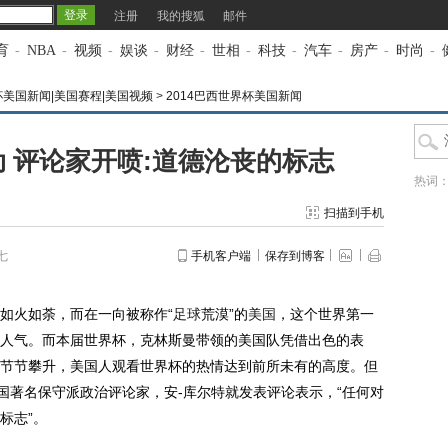
注册
我的搜狐
邮件
育
-
NBA
-
视频
-
娱谈
-
财经
-
世相
-
科技
-
汽车
-
房产
-
时尚
-
杯美国新闻|美国赛程|美国视频
>
2014巴西世界杯美国新闻
 评论家开喷:道德沦丧的标志
热词
扫描到手机
七
手机客户端
保存到博客
如火如荼，而在一向被称作“
足球
荒漠”的
美国
，这个世界第一
人气。而本届世界杯，克林斯曼带领的美国队凭借出色的表
节节攀升，美国人观看世界杯的热情达到前所未有的高度。但
国著名保守派政治评论家，安-库尔特就发表评论表示，“任何对
标志”。