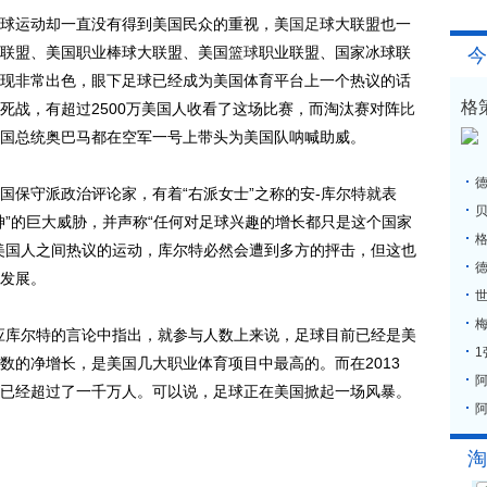
运动却一直没有得到美国民众的重视，美
国足
球大联盟也一
联盟、美国职业棒球大联盟、美国
篮球
职业联盟、国家冰球联
今
现非常出色，眼下足球已经成为美国体育平台上一个热议的话
格
死战，有超过2500万美国人收看了这场比赛，而淘汰赛对阵
比
国总统奥巴马都在空军一号上带头为美国队呐喊助威。
保守派政治评论家，有着“右派女士”之称的安-库尔特就表
神”的巨大威胁，并声称“任何对足球兴趣的增长都只是这个国家
格
美国人之间热议的运动，库尔特必然会遭到多方的抨击，但这也
发展。
梅
库尔特的言论中指出，就参与人数上来说，足球目前已经是美
数的净增长，是美国几大职业体育项目中最高的。而在2013
已经超过了一千万人。可以说，足球正在美国掀起一场风暴。
阿
淘