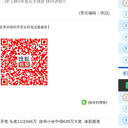
1
(责任编辑：张喆)
2
3
世界杯期间享受全程免流量服务】
4
5
6
积
1
[保存到博客]
2
3
开奖:头奖11注666万
徐州小伙中得639万大奖
体彩摇奖