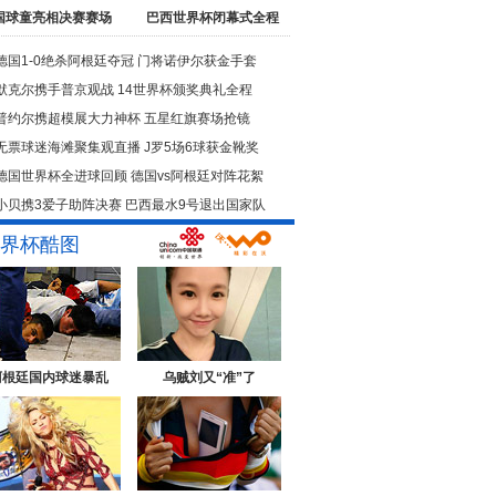
国球童亮相决赛赛场
巴西世界杯闭幕式全程
德国1-0绝杀阿根廷夺冠
门将诺伊尔获金手套
默克尔携手普京观战
14世界杯颁奖典礼全程
普约尔携超模展大力神杯
五星红旗赛场抢镜
无票球迷海滩聚集观直播
J罗5场6球获金靴奖
德国世界杯全进球回顾
德国vs阿根廷对阵花絮
小贝携3爱子助阵决赛
巴西最水9号退出国家队
界杯酷图
阿根廷国内球迷暴乱
乌贼刘又“准”了