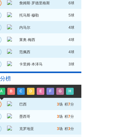
詹姆斯·罗德里格斯
6球
托马斯·穆勒
5球
内马尔
4球
莱奥·梅西
4球
范佩西
4球
卡里姆·本泽马
3球
分榜
A
B
C
D
E
F
G
H
巴西
3
场 积
7
分
墨西哥
3
场 积
7
分
克罗地亚
3
场 积
3
分