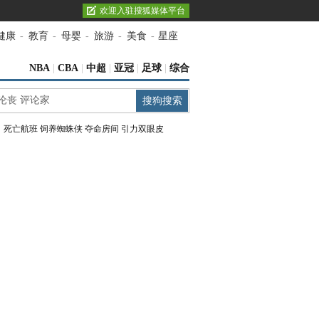
欢迎入驻搜狐媒体平台
健康
-
教育
-
母婴
-
旅游
-
美食
-
星座
NBA
|
CBA
|
中超
|
亚冠
|
足球
|
综合
：
死亡航班
饲养蜘蛛侠
夺命房间
引力双眼皮