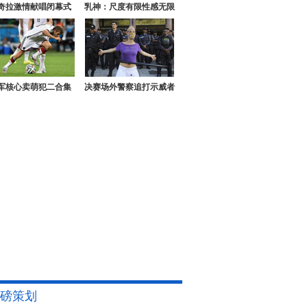
奇拉激情献唱闭幕式
乳神：尺度有限性感无限
军核心卖萌犯二合集
决赛场外警察追打示威者
磅策划