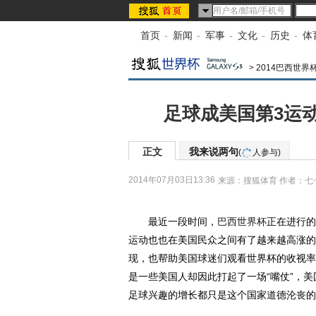
首页
-
新闻
-
军事
-
文化
-
历史
-
体
>
2014巴西世界
足球成美国第3运动
正文
我来说两句
(
人参与)
2014年07月03日13:36
来源：
搜狐体育
作者：七
最近一段时间，
巴西
世界杯
正在进行的
运动也也在美国民众之间有了越来越高涨的
现，也帮助美国球迷们观看世界杯的收视率
是一些美国人却因此打起了一场“嘴仗”，美
足球兴趣的增长都只是这个国家道德沦丧的