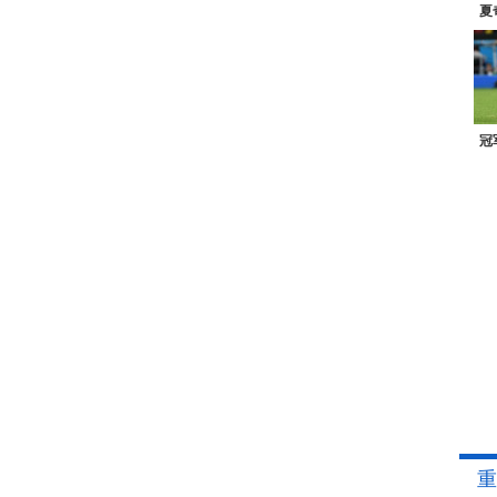
夏
冠
重