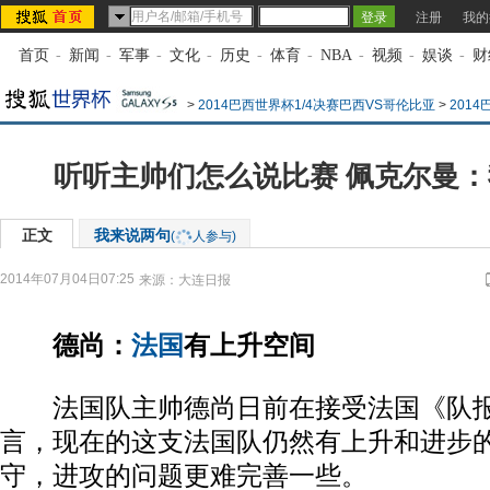
注册
我的
首页
-
新闻
-
军事
-
文化
-
历史
-
体育
-
NBA
-
视频
-
娱谈
-
财
>
2014巴西世界杯1/4决赛巴西VS哥伦比亚
>
201
听听主帅们怎么说比赛 佩克尔曼
正文
我来说两句
(
人参与)
2014年07月04日07:25
来源：
大连日报
德尚：
法国
有上升空间
法国队主帅德尚日前在接受法国《队报
言，现在的这支法国队仍然有上升和进步
守，进攻的问题更难完善一些。