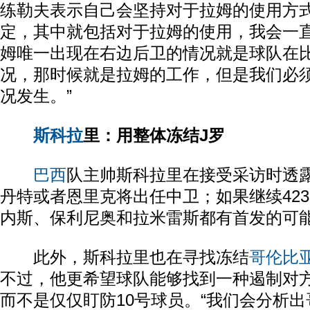
练勒夫表示自己会坚持对于拉姆的使用方式
定，其中就包括对于拉姆的使用，我会一
姆唯一出现在右边后卫的情况就是球队在
况，那时候就是拉姆的工作，但是我们必
况发生。”
斯科拉
里：用整体冻结J罗
巴西
队主帅斯科拉里在接受采访时透
丹特或者恩里克将出任中卫；如果继续42
内斯、保利尼奥和拉米雷斯都有首发的可
此外，斯科拉里也在寻找冻结
哥伦比
不过，他更希望球队能够找到一种遏制对
而不是仅仅盯防10号球员。“我们会分析