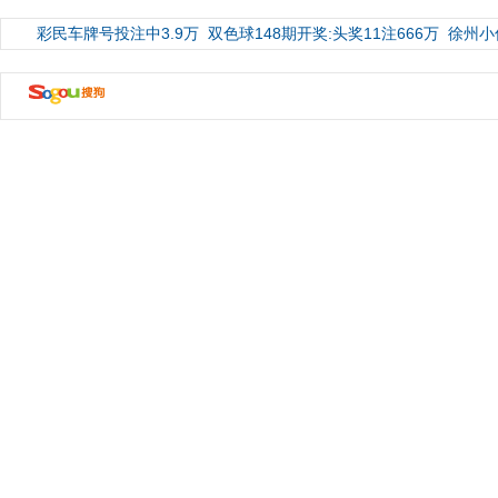
彩民车牌号投注中3.9万
双色球148期开奖:头奖11注666万
徐州小