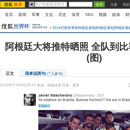
注册
我的
首页
-
新闻
-
军事
-
文化
-
历史
-
体育
-
NBA
-
视频
-
娱谈
-
财
>
2014巴西世界杯阿根廷新闻|阿根廷赛程|阿根廷视
阿根廷大将推特晒照 全队到
(图)
正文
我来说两句
(
人参与)
2014年07月04日09:19
来源：
搜狐体育
作者：肥罗