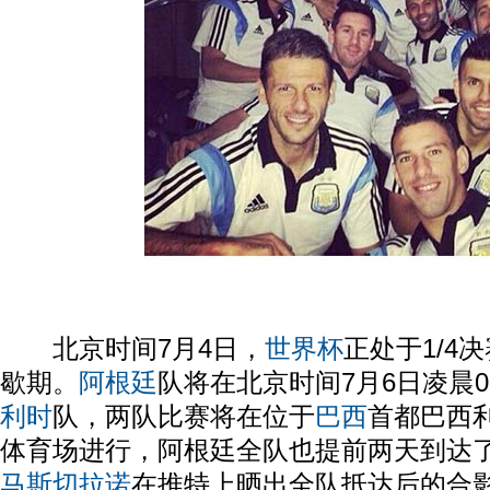
北京时间7月4日，
世界杯
正处于1/4
歇期。
阿根廷
队将在北京时间7月6日凌晨
利时
队，两队比赛将在位于
巴西
首都巴西
体育场进行，阿根廷全队也提前两天到达
马斯切拉诺
在推特上晒出全队抵达后的合