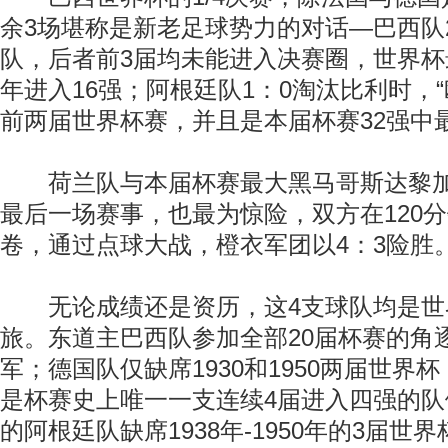
余3场堪称是新老足球势力的对话—巴西队
队，后者前3届均未能进入决赛圈，世界杯最
年进入16强；阿根廷队1：0淘汰比利时，
前两届世界杯赛，并且是本届杯赛32强中
荷兰队与本届杯赛最大黑马哥斯达黎加之
最后一场赛事，也最为惊险，双方在120
卷，通过点球大战，橙衣军团以4：3险胜
无论成绩还是资历，这4支球队均是世
旅。东道主巴西队参加全部20届杯赛的角
军；德国队仅缺席1930和1950两届世界
是杯赛史上唯一一支连续4届进入四强的
的阿根廷队缺席1938年-1950年的3届世