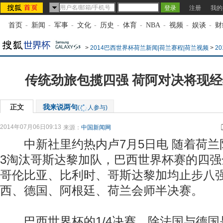
注册
我的
首页
-
新闻
-
军事
-
文化
-
历史
-
体育
-
NBA
-
视频
-
娱谈
-
财
>
2014巴西世界杯荷兰新闻|荷兰赛程|荷兰视频
>
2
传统劲旅包揽四强 荷阿对决将现经
正文
我来说两句
(
人参与)
2014年07月06日09:13
来源：
中国新闻网
中新社里约热内卢7月5日电 随着荷兰
3淘汰哥斯达黎加队，巴西世界杯赛的四强
哥伦比亚、比利时、哥斯达黎加均止步八
西、德国、阿根廷、荷兰会师半决赛。
巴西世界杯的1/4决赛，除法国与德国