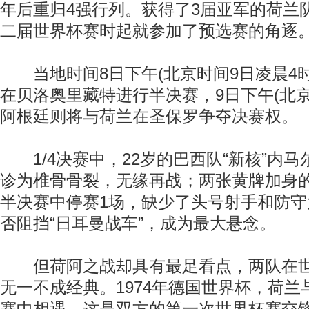
年后重归4强行列。获得了3届亚军的荷兰队
二届世界杯赛时起就参加了预选赛的角逐
当地时间8日下午(北京时间9日凌晨4时
在贝洛奥里藏特进行半决赛，9日下午(北京
阿根廷则将与荷兰在圣保罗争夺决赛权。
1/4决赛中，22岁的巴西队“新核”内马
诊为椎骨骨裂，无缘再战；两张黄牌加身
半决赛中停赛1场，缺少了头号射手和防
否阻挡“日耳曼战车”，成为最大悬念。
但荷阿之战却具有最足看点，两队在世
无一不成经典。1974年德国世界杯，荷