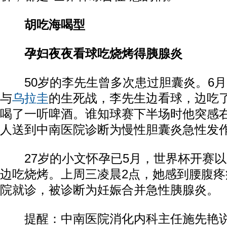
胡吃海喝型
孕妇夜夜看球吃烧烤得胰腺炎
50岁的李先生曾多次患过胆囊炎。6月
与
乌拉圭
的生死战，李先生边看球，边吃
喝了一听啤酒。谁知球赛下半场时他突感
人送到中南医院诊断为慢性胆囊炎急性发
27岁的小文怀孕已5月，世界杯开赛以
边吃烧烤。上周三凌晨2点，她感到腰腹
院就诊，被诊断为妊娠合并急性胰腺炎。
提醒：中南医院消化内科主任施先艳说