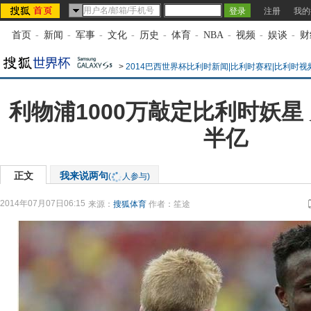
注册
我的
首页
-
新闻
-
军事
-
文化
-
历史
-
体育
-
NBA
-
视频
-
娱谈
-
财
>
2014巴西世界杯比利时新闻|比利时赛程|比利时视
利物浦1000万敲定比利时妖星
半亿
正文
我来说两句
(
人参与)
2014年07月07日06:15
来源：
搜狐体育
作者：笙途