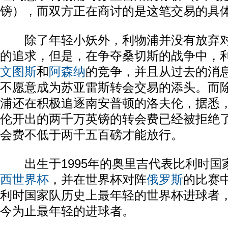
镑），而双方正在商讨的是这笔交易的具
除了年轻小妖外，利物浦并没有放弃
的追求，但是，在争夺桑切斯的战争中，
文图斯
和
阿森纳
的竞争，并且从过去的消
不愿意成为苏亚雷斯转会交易的添头。而
浦还在积极追逐南安普顿的洛夫伦，据悉
伦开出的两千万英镑的转会费已经被拒绝
会费不低于两千五百磅才能放行。
出生于1995年的奥里吉代表比利时国
西
世界杯
，并在世界杯对阵
俄罗斯
的比赛
利时国家队历史上最年轻的世界杯进球者
今为止最年轻的进球者。