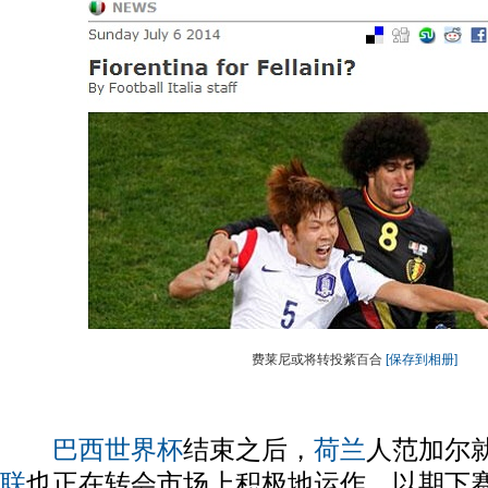
费莱尼或将转投紫百合
[保存到相册]
巴西
世界杯
结束之后，
荷兰
人范加尔
联
也正在转会市场上积极地运作，以期下