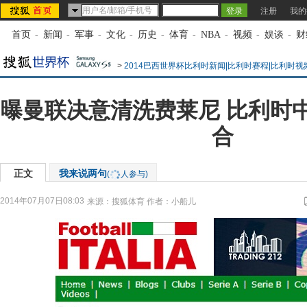
注册
我的
首页
-
新闻
-
军事
-
文化
-
历史
-
体育
-
NBA
-
视频
-
娱谈
-
财
>
2014巴西世界杯比利时新闻|比利时赛程|比利时视
曝曼联决意清洗费莱尼 比利时
合
正文
我来说两句
(
人参与)
2014年07月07日08:03
来源：
搜狐体育
作者：小船儿