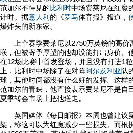
范加尔不待见的
比利时
中场费莱尼在红魔
计时。据
意大利
的《
罗马
体育报》报道，
爆炸头的新东家。
上个赛季费莱尼以2750万英镑的高价
联，但被寄予厚望的他却没能打出身价。
在12场比赛中首发登场，并且没有打进1
上，比利时中场除了在对阵
阿尔及利亚
队
球，其他时间都没有什么好的发挥。这样
范加尔的青睐，他直接表示费莱尼不是自
夏季转会市场上把他送走。
英国媒体《每日邮报》本周也曾建议曼
架，称这可以为红魔减少一些损失。而根