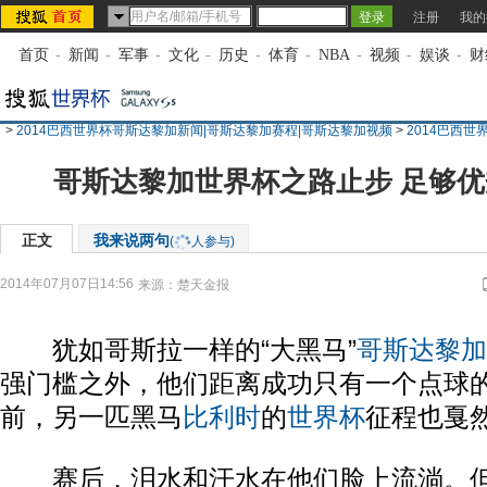
注册
我的
首页
-
新闻
-
军事
-
文化
-
历史
-
体育
-
NBA
-
视频
-
娱谈
-
财
>
2014巴西世界杯哥斯达黎加新闻|哥斯达黎加赛程|哥斯达黎加视频
>
2014巴西
哥斯达黎加世界杯之路止步 足够
正文
我来说两句
(
人参与)
2014年07月07日14:56
来源：
楚天金报
犹如哥斯拉一样的“大黑马”
哥斯达黎加
强门槛之外，他们距离成功只有一个点球
前，另一匹黑马
比利时
的
世界杯
征程也戛
赛后，泪水和汗水在他们脸上流淌。但