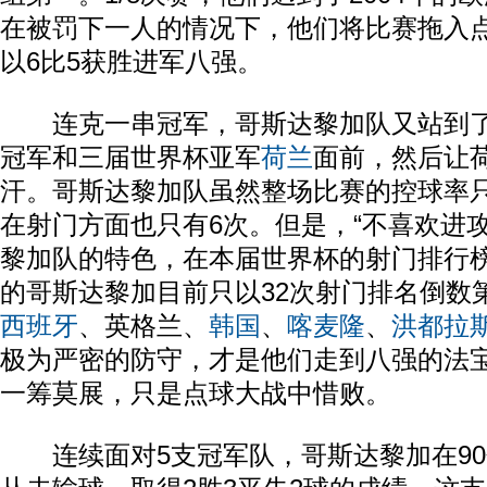
在被罚下一人的情况下，他们将比赛拖入
以6比5获胜进军八强。
连克一串冠军，哥斯达黎加队又站到了在
冠军和三届世界杯亚军
荷兰
面前，然后让
汗。哥斯达黎加队虽然整场比赛的控球率只有
在射门方面也只有6次。但是，“不喜欢进
黎加队的特色，在本届世界杯的射门排行
的哥斯达黎加目前只以32次射门排名倒数
西班牙
、英格兰、
韩国
、
喀麦隆
、
洪都拉
极为严密的防守，才是他们走到八强的法
一筹莫展，只是点球大战中惜败。
连续面对5支冠军队，哥斯达黎加在90分