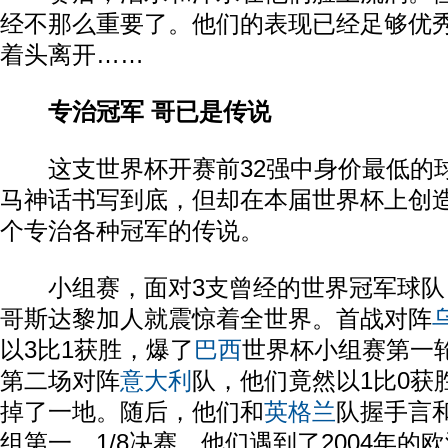
经不那么重要了。他们的表现已经足够优
着头离开……
专治冠军 哥已是传说
这支世界杯开赛前32强中身价最低的
马神话书写到底，但却在本届世界杯上创
个专治各种冠军的传说。
小组赛，面对3支曾经的世界冠军球队
哥斯达黎加人就震惊着全世界。首战对阵
以3比1获胜，爆了
巴西
世界杯小组赛第一
第二场对阵
意大利
队，他们竟然以1比0获
掉了一地。随后，他们和
英格兰
队握手言
组第一。1/8决赛，他们遇到了2004年的