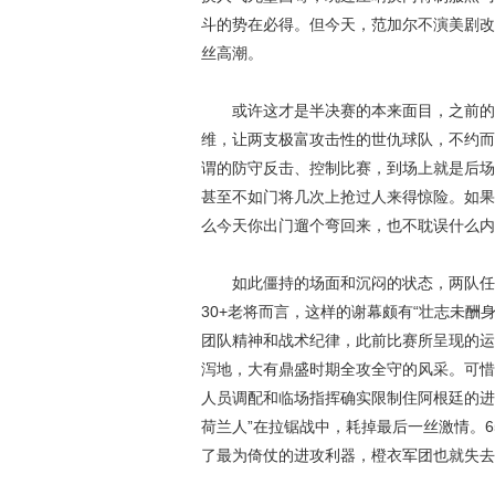
斗的势在必得。但今天，范加尔不演美剧改
丝高潮。
或许这才是半决赛的本来面目，之前的巴
维，让两支极富攻击性的世仇球队，不约而
谓的防守反击、控制比赛，到场上就是后场
甚至不如门将几次上抢过人来得惊险。如果
么今天你出门遛个弯回来，也不耽误什么内
如此僵持的场面和沉闷的状态，两队任谁
30+老将而言，这样的谢幕颇有“壮志未酬
团队精神和战术纪律，此前比赛所呈现的运
泻地，大有鼎盛时期全攻全守的风采。可惜
人员调配和临场指挥确实限制住阿根廷的进
荷兰人”在拉锯战中，耗掉最后一丝激情。6
了最为倚仗的进攻利器，橙衣军团也就失去