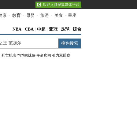
欢迎入驻搜狐媒体平台
健康
-
教育
-
母婴
-
旅游
-
美食
-
星座
NBA
|
CBA
|
中超
|
亚冠
|
足球
|
综合
：
死亡航班
饲养蜘蛛侠
夺命房间
引力双眼皮