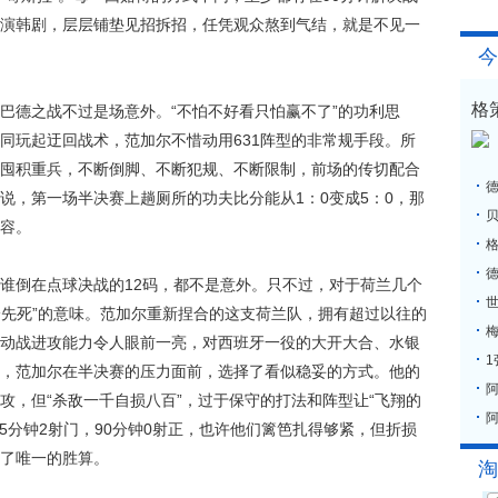
演韩剧，层层铺垫见招拆招，任凭观众熬到气结，就是不见一
今
格
德之战不过是场意外。“不怕不好看只怕赢不了”的功利思
同玩起迂回战术，范加尔不惜动用631阵型的非常规手段。所
囤积重兵，不断倒脚、不断犯规、不断限制，前场的传切配合
说，第一场半决赛上趟厕所的功夫比分能从1：0变成5：0，那
容。
格
倒在点球决战的12码，都不是意外。只不过，对于荷兰几个
身先死”的意味。范加尔重新捏合的这支荷兰队，拥有超过以往的
梅
动战进攻能力令人眼前一亮，对西班牙一役的大开大合、水银
，范加尔在半决赛的压力面前，选择了看似稳妥的方式。他的
攻，但“杀敌一千自损八百”，过于保守的打法和阵型让“飞翔的
阿
5分钟2射门，90分钟0射正，也许他们篱笆扎得够紧，但折损
了唯一的胜算。
淘