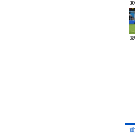
夏
冠
重