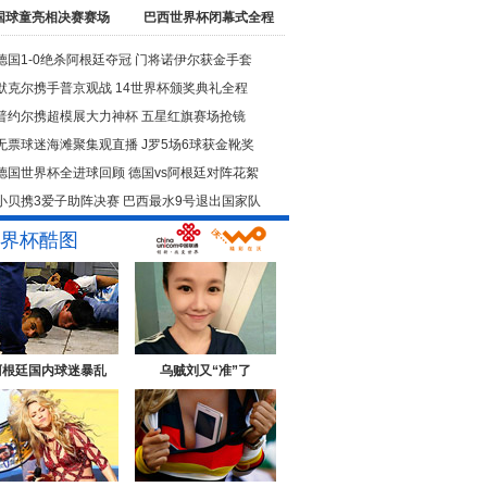
国球童亮相决赛赛场
巴西世界杯闭幕式全程
德国1-0绝杀阿根廷夺冠
门将诺伊尔获金手套
默克尔携手普京观战
14世界杯颁奖典礼全程
普约尔携超模展大力神杯
五星红旗赛场抢镜
无票球迷海滩聚集观直播
J罗5场6球获金靴奖
德国世界杯全进球回顾
德国vs阿根廷对阵花絮
小贝携3爱子助阵决赛
巴西最水9号退出国家队
界杯酷图
阿根廷国内球迷暴乱
乌贼刘又“准”了