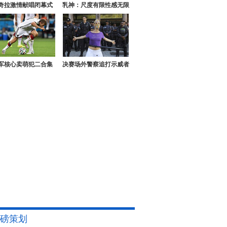
奇拉激情献唱闭幕式
乳神：尺度有限性感无限
军核心卖萌犯二合集
决赛场外警察追打示威者
磅策划