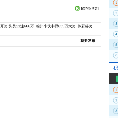
1
[保存到博客]
2
3
开奖:头奖11注666万
徐州小伙中得639万大奖
体彩摇奖
4
我要发布
5
6
积
1
2
3