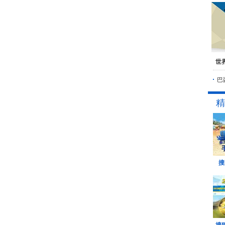
世
巴
精
搜