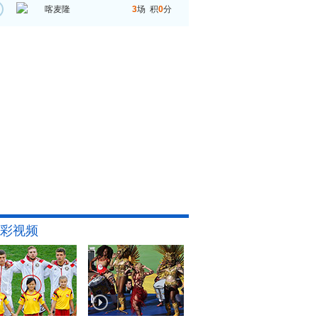
喀麦隆
3
场 积
0
分
彩视频