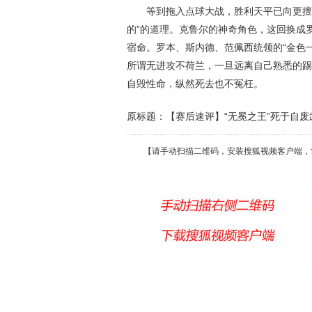
等到拖入点球大战，胜利天平已向更擅罚
的”的道理。克鲁尔的神奇角色，这回换成
宿命。罗本、斯内德、范佩西统领的“金色
所谓无进攻不荷兰，一旦远离自己熟悉的踢
自毁性命，纵然死去也不冤枉。
原标题：【赛后速评】“无冕之王”死于自废武
【请手动扫描二维码，安装搜狐视频客户端，