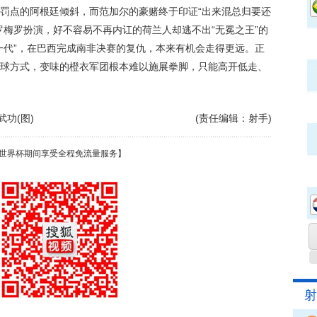
点的阿根廷倾斜，而范加尔的豪赌终于印证“出来混总归要还
罗梅罗扮演，好不容易不再内讧的荷兰人却逃不出“无冕之王”的
一代”，在巴西完成南非决赛的复仇，本来有机会走得更远。正
球方式，变味的橙衣军团根本难以施展拳脚，只能高开低走、
功(图)
(责任编辑：射手)
世界杯期间享受全程免流量服务】
射