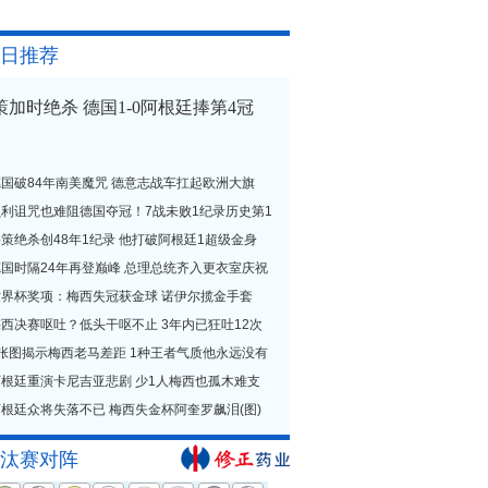
日推荐
策加时绝杀 德国1-0阿根廷捧第4冠
德国破84年南美魔咒 德意志战车扛起欧洲大旗
贝利诅咒也难阻德国夺冠！7战未败1纪录历史第1
策绝杀创48年1纪录 他打破阿根廷1超级金身
德国时隔24年再登巅峰 总理总统齐入更衣室庆祝
世界杯奖项：梅西失冠获金球 诺伊尔揽金手套
西决赛呕吐？低头干呕不止 3年内已狂吐12次
1张图揭示梅西老马差距 1种王者气质他永远没有
阿根廷重演卡尼吉亚悲剧 少1人梅西也孤木难支
根廷众将失落不已 梅西失金杯阿奎罗飙泪(图)
汰赛对阵