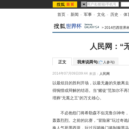
首页
-
新闻
-
军事
-
文化
-
历史
-
体
>
2014巴西世界
人民网：“
正文
我来说两句
(
人参与)
2014年07月09日09:44
来源：
人民网
以最炫目的胜利开场，以最无趣的失败离去
得惋惜或辩解的结语。当“赌徒”范加尔不再
埋葬“无冕之王”的万丈雄心。
不必抱怨门将希勒森不似克鲁尔神奇，因
轰轰烈烈。之前的比赛，“冒险家”玩过奇诡
换人气死墨西哥，玩过压哨换门将制服黑马