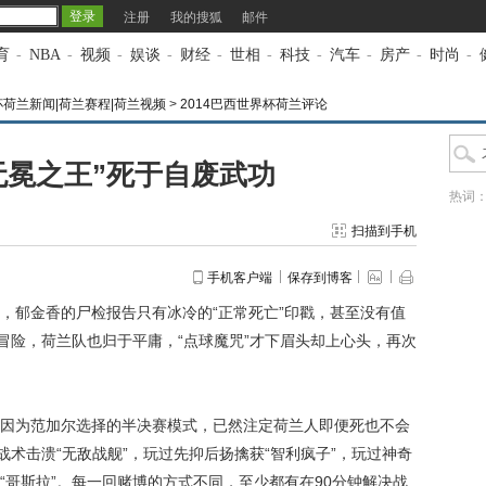
注册
我的搜狐
邮件
育
-
NBA
-
视频
-
娱谈
-
财经
-
世相
-
科技
-
汽车
-
房产
-
时尚
-
杯荷兰新闻|荷兰赛程|荷兰视频
>
2014巴西世界杯荷兰评论
无冕之王”死于自废武功
热词
扫描到手机
手机客户端
保存到博客
，郁金香的尸检报告只有冰冷的“正常死亡”印戳，甚至没有值
冒险，荷兰队也归于平庸，“点球魔咒”才下眉头却上心头，再次
为范加尔选择的半决赛模式，已然注定荷兰人即便死也不会
战术击溃“无敌战舰”，玩过先抑后扬擒获“智利疯子”，玩过神奇
“哥斯拉”。每一回赌博的方式不同，至少都有在90分钟解决战