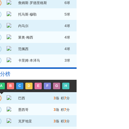
詹姆斯·罗德里格斯
6球
托马斯·穆勒
5球
内马尔
4球
莱奥·梅西
4球
范佩西
4球
卡里姆·本泽马
3球
分榜
A
B
C
D
E
F
G
H
巴西
3
场 积
7
分
墨西哥
3
场 积
7
分
克罗地亚
3
场 积
3
分