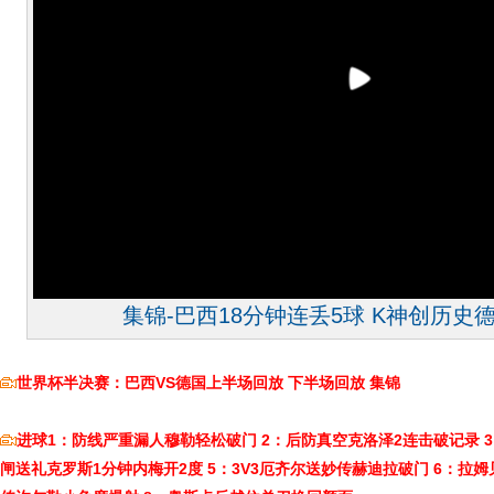
集锦-巴西18分钟连丢5球 K神创历史德
世界杯半决赛：巴西VS德国上半场回放
下半场回放
集锦
进球1：防线严重漏人穆勒轻松破门
2：后防真空克洛泽2连击破记录
闸送礼克罗斯1分钟内梅开2度
5：3V3厄齐尔送妙传赫迪拉破门
6：拉姆