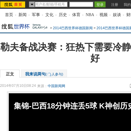
注册
我的
首页
-
新闻
-
军事
-
文化
-
历史
-
体育
-
NBA
-
视频
-
娱谈
-
财
>
2014巴西世界杯德国新闻
>
2014巴西世界杯德国
勒夫备战决赛：狂热下需要冷静
好
正文
我来说两句
(
人参与)
2014年07月10日08:24
来源：
中国新闻网
集锦-巴西18分钟连丢5球 K神创历