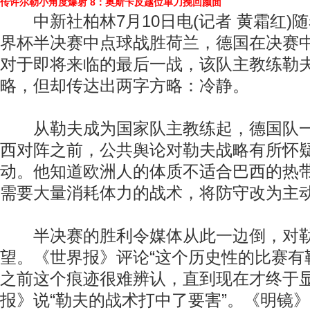
传许尔勒小角度爆射
8：奥斯卡反越位单刀挽回颜面
中新社柏林7月10日电(记者 黄霜红)
界杯半决赛中点球战胜荷兰，德国在决赛
对于即将来临的最后一战，该队主教练勒
略，但却传达出两字方略：冷静。
从勒夫成为国家队主教练起，德国队一
西对阵之前，公共舆论对勒夫战略有所怀
动。他知道欧洲人的体质不适合巴西的热
需要大量消耗体力的战术，将防守改为主
半决赛的胜利令媒体从此一边倒，对勒
望。《世界报》评论“这个历史性的比赛有
之前这个痕迹很难辨认，直到现在才终于显
报》说“勒夫的战术打中了要害”。《明镜》