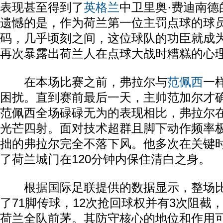
表现甚至得到了
英格兰
中卫里奥·费迪南德
遗憾的是，作为荷兰第一位主罚点球的球员
码，几乎顷刻之间，这位球队的功臣就成
再次暴露出荷兰人在点球大战时糟糕的心
在本场比赛之前，弗拉尔与
范佩西
一
困扰。直到赛前最后一天，主帅范加尔才
范佩西全场碌碌无为的表现相比，弗拉尔
光芒四射。面对技术超群且脚下动作频率
拙的弗拉尔完全不落下风。他多次在关键
了荷兰城门在120分钟内保住清白之身。
根据国际足联提供的数据显示，整场比
了71脚传球，12次抢回球权并有3次阻截
荷兰全队前茅。其防守核心的地位和作用