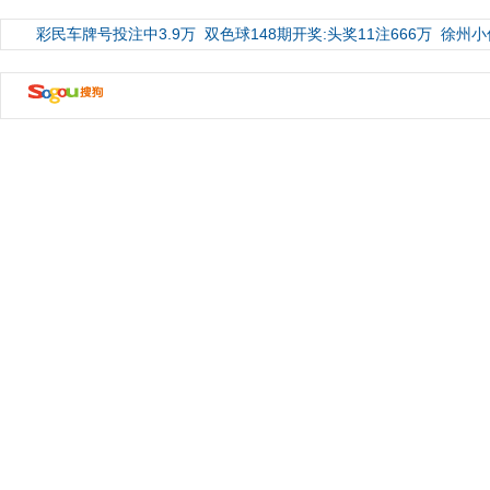
彩民车牌号投注中3.9万
双色球148期开奖:头奖11注666万
徐州小