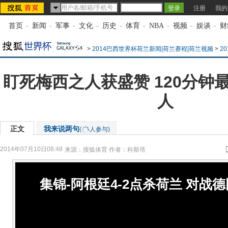
注册
我的
首页
-
新闻
-
军事
-
文化
-
历史
-
体育
-
NBA
-
视频
-
娱谈
-
财
>
2014巴西世界杯荷兰新闻|荷兰赛程|荷兰视频
>
2
盯死梅西之人获盛赞 120分钟
人
正文
我来说两句
(
人参与)
2014年07月10日08:48
来源：
搜狐体育
作者：科斯塔
集锦-阿根廷4-2点杀荷兰 对战