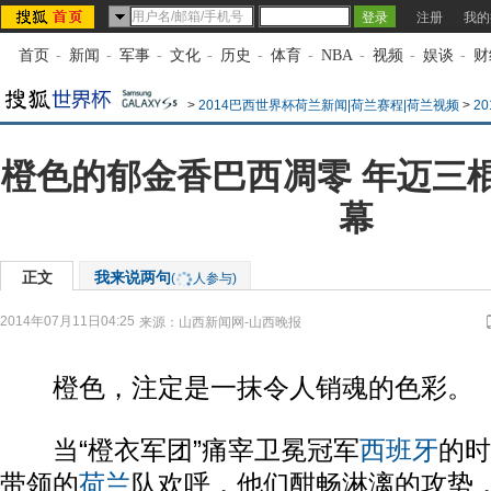
注册
我的
首页
-
新闻
-
军事
-
文化
-
历史
-
体育
-
NBA
-
视频
-
娱谈
-
财
>
2014巴西世界杯荷兰新闻|荷兰赛程|荷兰视频
>
2
橙色的郁金香巴西凋零 年迈三
幕
正文
我来说两句
(
人参与)
2014年07月11日04:25
来源：
山西新闻网-山西晚报
橙色，注定是一抹令人销魂的色彩。
当“橙衣军团”痛宰卫冕冠军
西班牙
的时
带领的
荷兰
队欢呼，他们酣畅淋漓的攻势