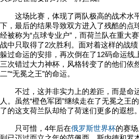
这场比赛，体现了两队极高的战术水平
下，最后的结果导致双方进入了残酷的点
经被称为“点球专业户”，而荷兰队在重大
战中只取得了2次胜利。面对着这样的战
躲过命运的安排，再次倒在了12码命运线
三次错过大力神杯，风格转变了的他们依然
二”“无冕之王”的命运。
不过，这并非实力上的差距，而是命运
人。虽然“橙色军团”继续走在了无冕之王
了的这支荷兰队却给了荷迷们更多的遐想
只可惜，4年后在
俄罗斯
世界杯
的赛场
到已迈过而立之年的范佩西、斯内德和罗本