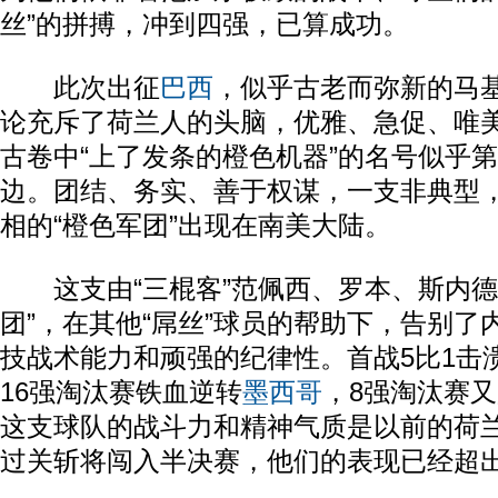
丝”的拼搏，冲到四强，已算成功。
此次出征
巴西
，似乎古老而弥新的马
论充斥了荷兰人的头脑，优雅、急促、唯
古卷中“上了发条的橙色机器”的名号似乎
边。团结、务实、善于权谋，一支非典型
相的“橙色军团”出现在南美大陆。
这支由“三棍客”范佩西、罗本、斯内德
团”，在其他“屌丝”球员的帮助下，告别了
技战术能力和顽强的纪律性。首战5比1击
16强淘汰赛铁血逆转
墨西哥
，8强淘汰赛
这支球队的战斗力和精神气质是以前的荷
过关斩将闯入半决赛，他们的表现已经超