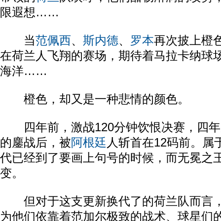
限遐想……
当
范佩西
、
斯内德
、
罗本
再次披上橙
在荷兰人飞翔的赛场，期待着马拉卡纳球
海洋……
橙色，却又是一种悲情的颜色。
四年前，激战120分钟饮恨决赛，四年后
的鏖战后，被
阿根廷
人斩首在12码前。属
代已经到了要画上句号的时候，而无冕之
变。
但对于这支更新换代了的荷兰队而言，
为他们依靠着范加尔极致的战术、球星们的