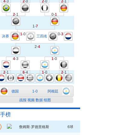
4
-3
2
-0
2
-0
2
-1
2
-1
0-
1
1-
7
1
-0
0-
3
决赛
三四名
2-
4
4
-3
1
-0
2
-1
6
-4
1
-0
2
-1
德国
1-0
阿根廷
战报
视频
数据
组图
手榜
詹姆斯·罗德里格斯
6球