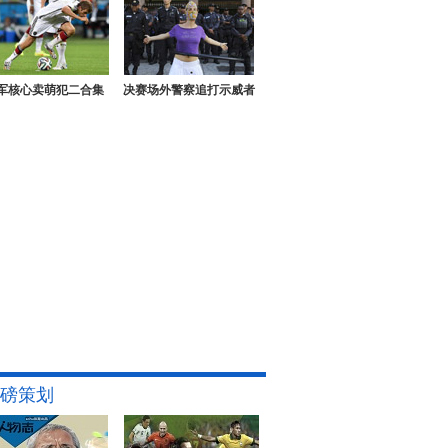
军核心卖萌犯二合集
决赛场外警察追打示威者
磅策划