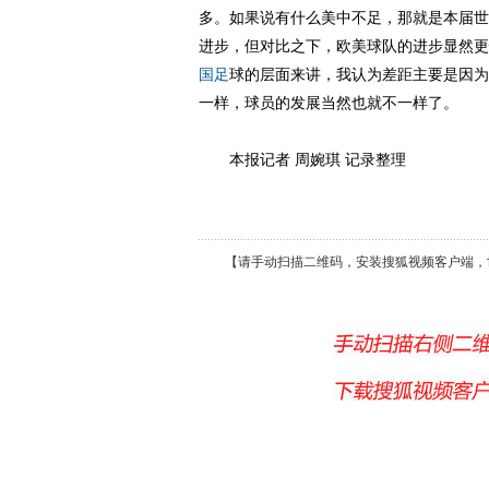
多。如果说有什么美中不足，那就是本届世
进步，但对比之下，欧美球队的进步显然更
国足
球的层面来讲，我认为差距主要是因为
一样，球员的发展当然也就不一样了。
本报记者 周婉琪 记录整理
【请手动扫描二维码，安装搜狐视频客户端，